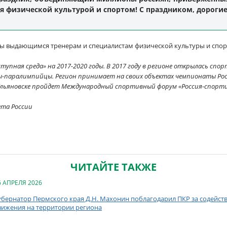
 физической культурой и спортом! С праздником, дорогие
ы выдающимся тренерам и специалистам физической культуры и спорт
упная среда» на 2017-2020 годы. В 2017 году в регионе открылась спо
-паралимпийцы. Регион принимает на своих объектах чемпионаты Росс
в Ульяновске пройдет Международный спортивный форум «Россия-спорт
ета России
ЧИТАЙТЕ ТАКЖЕ
6 АПРЕЛЯ 2026
убернатор Пермского края Д.Н. Махонин поблагодарил ПКР за содейст
вижения на территории региона