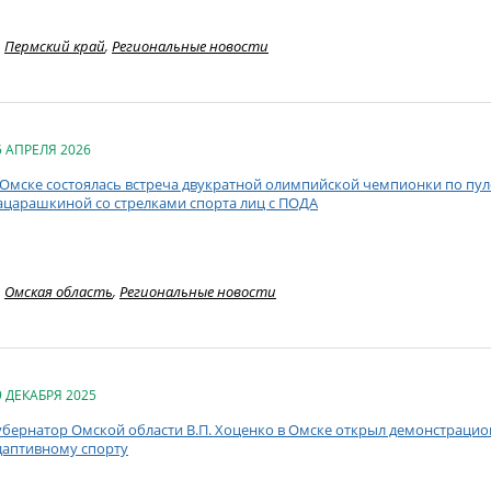
Пермский край
,
Региональные новости
5 АПРЕЛЯ 2026
 Омске состоялась встреча двукратной олимпийской чемпионки по пу
ацарашкиной со стрелками спорта лиц с ПОДА
Омская область
,
Региональные новости
9 ДЕКАБРЯ 2025
убернатор Омской области В.П. Хоценко в Омске открыл демонстрацио
даптивному спорту