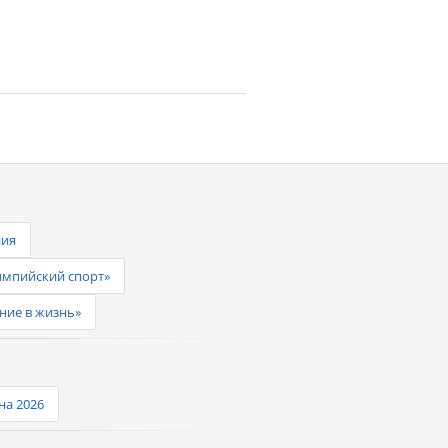
ния
импийский спорт»
ние в жизнь»
а 2026