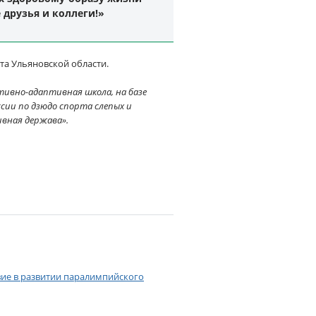
 друзья и коллеги!»
а Ульяновской области.
ртивно-адаптивная школа, на базе
ии по дзюдо спорта слепых и
ивная держава».
вие в развитии паралимпийского