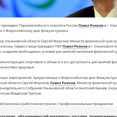
е-президент Паралимпийского комитета России
Павел Рожков
в г. Ул
х к Всероссийскому дню физкультурника.
р Ульяновской области Сергей Морозов, Министр физической культу
полкома, первого вице-президент ПКР
Павел Рожков
в г. Ульяновске 
ю создания необходимых условий для занятий населения физической к
реконструкции спортивного объекта и его доступность для занятий фи
ожностями здоровья.
енных мероприятий, приуроченных к Всероссийскому дню Физкультур
ской области Сергей Морозов,
Павел Рожков
, Министр физической ку
онодательного Собрания Ульяновской области Анатолий Бакаев, 3-к
оссии Владислав Третьяк.
ей региона и работников отрасли с профессиональным праздником:
праздник, объединяющий миллионы россиян, приверженны