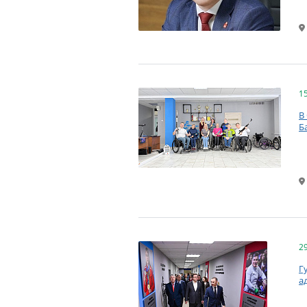
1
В
Б
2
Г
а