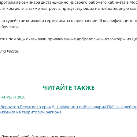
программе семинара дистанционно из своего рабочего кабинета в Мо
елегком деле, а также настроила присутствующих на плодотворную со
и судейские книжки и сертификаты о присвоении III квалификационног
обучения.
ятия помощь оказывали привлеченные добровольцы-волонтеры из Цент
ета России
ЧИТАЙТЕ ТАКЖЕ
6 АПРЕЛЯ 2026
убернатор Пермского края Д.Н. Махонин поблагодарил ПКР за содейст
вижения на территории региона
Пермский край
,
Региональные новости