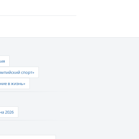
ния
импийский спорт»
ние в жизнь»
а 2026