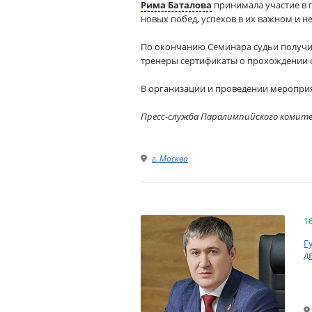
Рима Баталова
принимала участие в 
новых побед, успехов в их важном и н
По окончанию Семинара судьи получил
тренеры сертификаты о прохождении 
В организации и проведении меропри
Пресс-служба Паралимпийского комит
г. Москва
1
Г
д