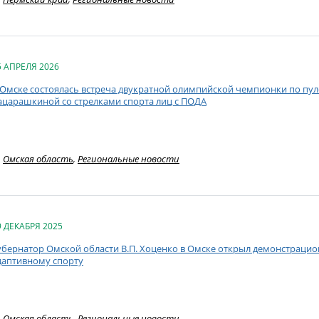
5 АПРЕЛЯ 2026
 Омске состоялась встреча двукратной олимпийской чемпионки по пу
ацарашкиной со стрелками спорта лиц с ПОДА
Омская область
,
Региональные новости
9 ДЕКАБРЯ 2025
убернатор Омской области В.П. Хоценко в Омске открыл демонстрацио
даптивному спорту
Омская область
,
Региональные новости