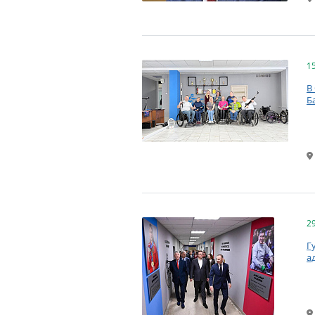
1
В
Б
2
Г
а