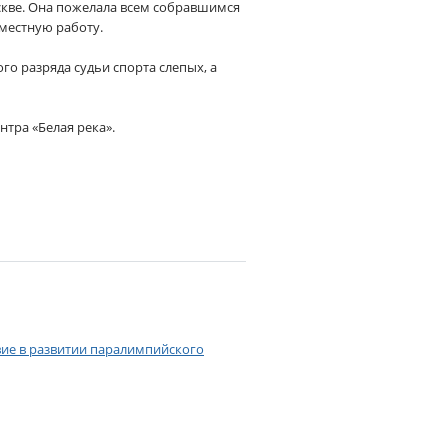
скве. Она пожелала всем собравшимся
вместную работу.
о разряда судьи спорта слепых, а
ра «Белая река».​
вие в развитии паралимпийского