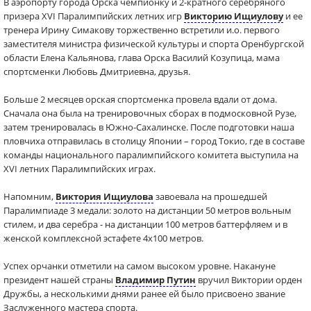
В аэропорту города Орска чемпионку и 2-кратного серебряного
призера XVI Паралимпийских летних игр
Викторию Ищиулову
и ее
тренера Ирину Симакову торжественно встретили и.о. первого
заместителя министра физической культуры и спорта Оренбургской
области Елена Кальянова, глава Орска Василий Козупица, мама
спортсменки Любовь Дмитриевна, друзья.
Больше 2 месяцев орская спортсменка провела вдали от дома.
Сначала она была на тренировочных сборах в подмосковной Рузе,
затем тренировалась в Южно-Сахалинске. После подготовки наша
пловчиха отправилась в столицу Японии – город Токио, где в составе
команды национального паралимпийского комитета выступила на
XVI летних Паралимпийских играх.
Напомним,
Виктория Ищиулова
завоевала на прошедшей
Паралимпиаде 3 медали: золото на дистанции 50 метров вольным
стилем, и два серебра - на дистанции 100 метров баттерфляем и в
женской комплексной эстафете 4х100 метров.
Успех орчанки отметили на самом высоком уровне. Накануне
президент нашей страны
Владимир Путин
вручил Виктории орден
Дружбы, а несколькими днями ранее ей было присвоено звание
Заслуженного мастера спорта.