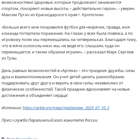
возможностями здоровья, которые продолжают занимаются
спортом, покоряют новые высоты – действительно герои», – уверен
Максим Пугач из Краснодарского края г. Кропоткин.
«Больше всего мне понравился футбол для незрячих, правда, моя
команда потерпела поражение. На глазах у всех была повязка, а по
игровому полю мы перемещались на четвереньках. Благодаря тому,
что в мяче колокольчики, мы, не видя его, слышали, куда он
перемещается, и таким образом играли», – рассказал Марк Сергеев
из Тулы.
День равных возможностей в «Артеке» – это праздник дружбы, силы
духа и взаимопонимания. Он учит детей ценить разнообразие,
поддерживать друг друга и верить в свои силы, независимо от
физических особенностей. Такой праздник вдохновляет на новые
достижения и объединяет сердца!
Источник:
https://artek.org/news/medianews_2025_07_10_2
Пресс-служба Паралимпийского комитета России
Республика Крым