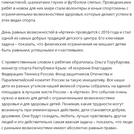
гимнастикой, шахматами глухих и футболом слепых. Проводниками
ребят в новом для них мире стали волонтеры и юные спортсмены с
ограниченными возможностями здоровья, которые делают успехи в
этих видах спорта.
День равных возможностей в «Артеке» проводится с 2016 года и стал
одной из самых добрых традиций детского центра. Его ключевая
задача – показать, что физические ограничения не мешают детям
быть равными, успешными и счастливыми.
С приветственным словом к ребятам обратилась Ольга Торубарова,
министр спорта Республики Крым: «Я искренне благодарю
Федерацию Тенниса России, Фонд защитников Отечества и
Паралимпийский комитет России за такую инициативу. Все наши
дети из разных уголков нашей великой страны собрались на единой
площадке, в лучшем месте России – в «Артеке». Это событие очень
нужно и важно для детей с ограниченными возможностями
здоровья и для здоровых детей. Понимая, какие трудности могут
возникнуть при элементарных действиях, дети становятся добрее,
душевнее. Они будут созидать, любить, лучше чувствовать других
людей и это действительно самая важная задача – показать, что люди
с разными возможностями имеют абсолютно равные права».