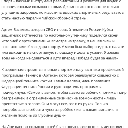
Спорт – важный инструмент реабилитации и развития для людей с
ограниченными возможностями. Для многих это шанс не только
улучшить здоровье, но и достичь высоких спортивных результатов,
стать частью паралимпийской сборной страны.
Артем Василюк, ветеран СВО и первый чемпион России Кубка
защитников Отечества по настольному теннису поделился своей
историей с артековцами: «Несмотря на травму, я нашёл силы и
восстановился благодаря спорту. У меня был выбор: сидеть в палате
или выходить на спортивную площадку и делать усилия. Я желаю
всем никогда не сдаваться и идти вперёд. Победа будет за нами!»
К вершинам стремятся и юные спортсмены, участники профильной
программы «Теннис в «Артеке», которая реализуется совместно с
Федерацией тенниса России. Галина Каплан, член правления
Федерации тенниса России и руководитель программы,
подчеркнула: «Самое главное, чтобы с детства ребенок понимал: мир
безграничен, а ограниченные физические возможности – лишь
препятствие в голове. Они могут все, все в их руках. Только
попробовав на себе эти чувства, ребёнок испытывает эмпатию и
желание помочь из глубины души».
На Дне равных возможностей было представлено шесть дисциплин: