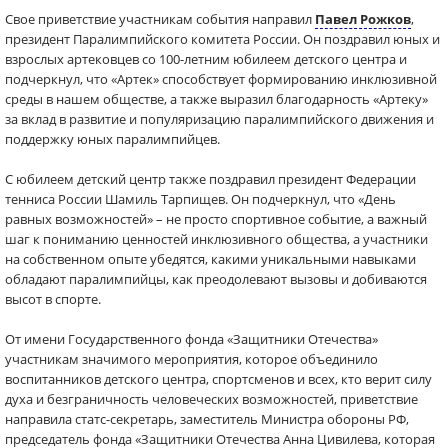
Свое приветствие участникам события направил
Павел Рожков
,
президент Паралимпийского комитета России. Он поздравил юных и
взрослых артековцев со 100-летним юбилеем детского центра и
подчеркнул, что «Артек» способствует формированию инклюзивной
среды в нашем обществе, а также выразил благодарность «Артеку»
за вклад в развитие и популяризацию паралимпийского движения и
поддержку юных паралимпийцев.
С юбилеем детский центр также поздравил президент Федерации
тенниса России Шамиль Тарпищев. Он подчеркнул, что «День
равных возможностей» – не просто спортивное событие, а важный
шаг к пониманию ценностей инклюзивного общества, а участники
на собственном опыте убедятся, какими уникальными навыками
обладают паралимпийцы, как преодолевают вызовы и добиваются
высот в спорте.
От имени Государственного фонда «Защитники Отечества»
участникам значимого мероприятия, которое объединило
воспитанников детского центра, спортсменов и всех, кто верит силу
духа и безграничность человеческих возможностей, приветствие
направила статс-секретарь, заместитель Министра обороны РФ,
председатель фонда «Защитники Отечества Анна Цивилева, которая