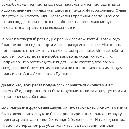
волейбол сидя, теннис на коляске, настольный теннис, адаптивная
художественная гимнастика, шахматы глухих, футбол слепых. Юные
спортсмены-колясочники и артековцы профильного теннисного
отряда поддержали тех, кто не побоялся на несколько минут
отказаться от привычных возможностей.
«Я уже в четвертый раз на Дне равных возможностей. В этом году
больше новых видов спорта и так гораздо интереснее. Мне очень
понравилось принимать участие в этом празднике. Многие ребята
смогли прочувствовать на себе, каково приходится тому, кто,
например, не может ходить и видеть. Мне кажется, что все мы
сегодня стали более понимающими по отношению к таким людям, –
поделилась Анна Ахмедова, г. Пушкин.
Далеко не у всех ребят получилось справиться с колесами и с
ракеткой одновременно. Ребята поделились своими ощущениями и
отношением к событию.
«Мы сыграли в футбол для незрячих. Это такой новый опыт. В мячике
был колокольчик и нужно было ориентироваться только по звуку, а
переговариваться со своей командой было нельзя. На сегодняшних
играх я в очередной раз убедился, что люди с ограниченными