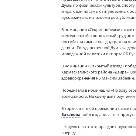
Думы по физической культуре, спорту
мира, один из самых титулованных бо
руководитель исполкома республиканс
В номинации «Секрет победы» также н
и ежедневный, кропотливый труд помо
российская гимнастка, двукратная ол
депутат Государственной Думы Федера
молодежной политики и спорта РБ Рус
В номинации «Открытый взгляд» побед
Кармаскалинского района «Даира». Вр
здравоохранения РБ Максим Забелин.
Победители в номинации «По зову серд
возможности. На сцену для получения
В торжественной церемонии также при
Баталова
поблагодарила всех присутс
- Надеюсь, что этот праздник вдохнови
вперёд!