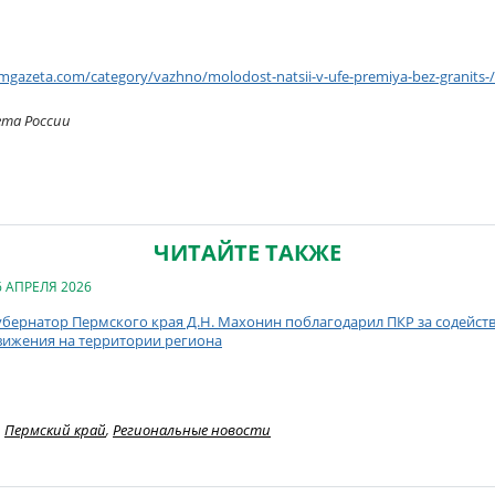
/mgazeta.com/category/vazhno/molodost-natsii-v-ufe-premiya-bez-granits-/
ета России
ЧИТАЙТЕ ТАКЖЕ
6 АПРЕЛЯ 2026
убернатор Пермского края Д.Н. Махонин поблагодарил ПКР за содейст
вижения на территории региона
Пермский край
,
Региональные новости