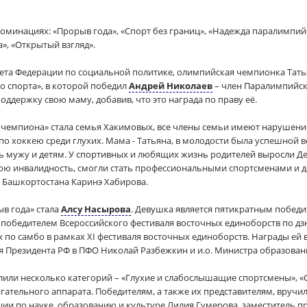
минациях: «Прорыв года», «Спорт без границ», «Надежда паралимпийс
», «Открытый взгляд».
ета Федерации по социальной политике, олимпийская чемпионка Тать
 спорта», в которой победил
Андрей Николаев
– член Паралимпийск
оддержку свою маму, добавив, что это награда по праву её.
чемпиона» стала семья Хакимовых, все члены семьи имеют нарушение с
и по хоккею среди глухих. Мама - Татьяна, в молодости была успешной 
ть мужу и детям. У спортивных и любящих жизнь родителей выросли Д
вою инвалидность, смогли стать профессиональными спортсменами и д
ы Башкортостана Каринэ Хабирова.
в года» стала
Алсу Насырова
. Девушка является пятикратным победи
а победителем Всероссийского фестиваля восточных единоборств по дзюд
х по самбо в рамках XI фестиваля восточных единоборств. Награды ей
 Президента РФ в ПФО Николай Разбежкин и и.о. Министра образован
лили несколько категорий – «Глухие и слабослышащие спортсмены», 
ательного аппарата. Победителям, а также их представителям, вручи
ции по науке, образованию и культуре Лилия Гумерова, заместитель п