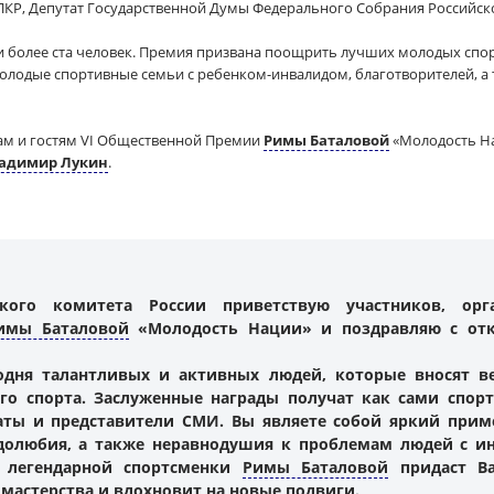
 ПКР, Депутат Государственной Думы Федерального Собрания Российс
али более ста человек. Премия призвана поощрить лучших молодых сп
молодые спортивные семьи с ребенком-инвалидом, благотворителей,
рам и гостям VI Общественной Премии
Римы Баталовой
«Молодость На
адимир Лукин
.
ого комитета России приветствую участников, орг
имы Баталовой
«Молодость Нации» и поздравляю с отк
годня талантливых и активных людей, которые вносят в
го спорта. Заслуженные награды получат как сами спорт
аты и представители СМИ. Вы являете собой яркий прим
удолюбия, а также неравнодушия к проблемам людей с ин
 легендарной спортсменки
Римы Баталовой
придаст Ва
астерства и вдохновит на новые подвиги.