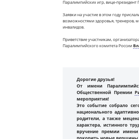
Паралимпийских игр, вице-президент
Заявки на участие в этом году присл
возможностями здоровья, тренеров, 
инвалидов.
Приветствие участникам, организато
Паралимпийского комитета России
Вл
Дорогие друзья!
От имени Паралимпийск
Общественной Премии
Р
мероприятия!
Это событие собрало се
национального адаптивно
родители, а также мецен
характера, истинного тр
вручение премии имени
покорить новые вершины м