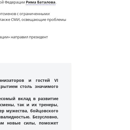
кой Федерации
Рима Баталова
.
ортсменов с ограниченными
 а также СМИ, освещающие проблемы
ции» направил президент
анизаторов и гостей VI
рытием столь значимого
есомый вклад в развитие
смены, так и их тренеры,
ер мужества, бойцовского
валидностью. Безусловно,
м новые силы, поможет