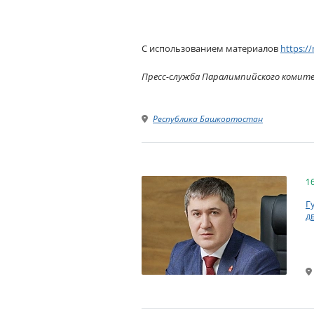
С использованием материалов
https:/
Пресс-служба Паралимпийского комит
Республика Башкортостан
1
Г
д