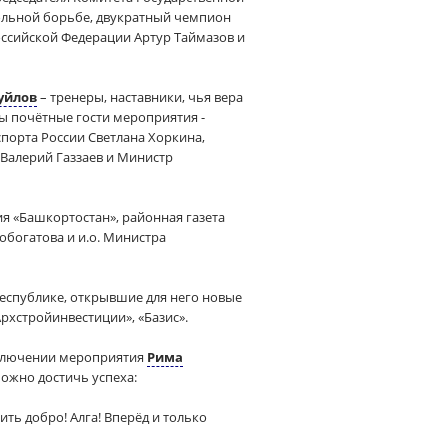
ольной борьбе, двукратный чемпион
оссийской Федерации Артур Таймазов и
уйлов
– тренеры, наставники, чья вера
ы почётные гости мероприятия -
порта России Светлана Хоркина,
Валерий Газзаев и Министр
я «Башкортостан», районная газета
богатова и и.о. Министра
республике, открывшие для него новые
рхстройинвестиции», «Базис».
аключении мероприятия
Рима
можно достичь успеха:
ить добро! Алга! Вперёд и только