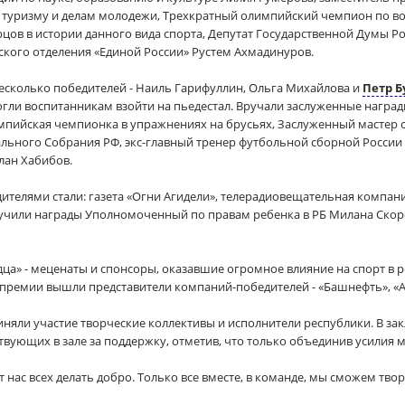
, туризму и делам молодежи, Трехкратный олимпийский чемпион по в
рцов в истории данного вида спорта, Депутат Государственной Думы Р
кого отделения «Единой России» Рустем Ахмадинуров.
есколько победителей - Наиль Гарифуллин, Ольга Михайлова и
Петр Б
гли воспитанникам взойти на пьедестал. Вручали заслуженные наград
импийская чемпионка в упражнениях на брусьях, Заслуженный мастер с
льного Собрания РФ, экс-главный тренер футбольной сборной России 
лан Хабибов.
ителями стали: газета «Огни Агидели», телерадиовещательная компани
учили награды Уполномоченный по правам ребенка в РБ Милана Скоро
ца» - меценаты и спонсоры, оказавшие огромное влияние на спорт в 
 премии вышли представители компаний-победителей - «Башнефть», «А
няли участие творческие коллективы и исполнители республики. В з
твующих в зале за поддержку, отметив, что только объединив усилия 
т нас всех делать добро. Только все вместе, в команде, мы сможем твор