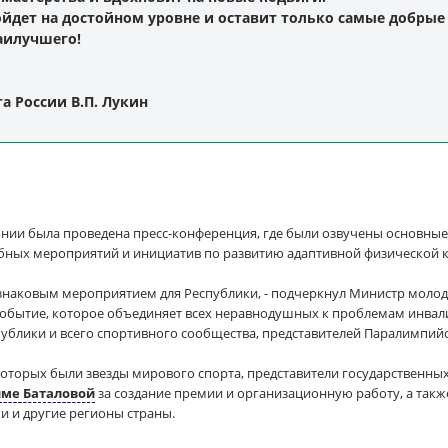
йдет на достойном уровне и оставит только самые добрые
аилучшего!
 России В.П. Лукин
ии была проведена пресс-конференция, где были озвучены основные 
бных мероприятий и инициатив по развитию адаптивной физической к
о знаковым мероприятием для Республики, - подчеркнул Министр моло
событие, которое объединяет всех неравнодушных к проблемам инвал
публики и всего спортивного сообщества, представителей Паралимпий
которых были звезды мирового спорта, представители государственн
ме Баталовой
за создание премии и организационную работу, а такж
 и другие регионы страны.