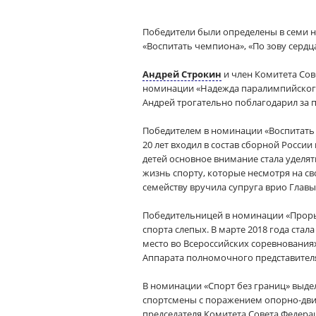
Победители были определены в семи но
«Воспитать чемпиона», «По зову сердца
Андрей Строкин
и член Комитета Сов
номинации «Надежда паралимпийского
Андрей трогательно поблагодарил за п
Победителем в номинации «Воспитать 
20 лет входил в состав сборной Росси
детей основное внимание стала уделя
жизнь спорту, которые несмотря на с
семейству вручила супруга врио Глав
Победительницей в номинации «Проры
спорта слепых. В марте 2018 года стал
место во Всероссийских соревнования
Аппарата полномочного представителя
В номинации «Спорт без границ» выде
спортсмены с поражением опорно-двиг
председателя Комитета Совета Федера