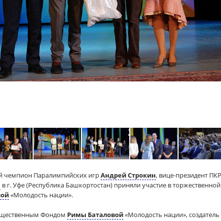
ый чемпион Паралимпийских игр
Андрей Строкин
, вице-президент ПК
а
в г. Уфе (Республика Башкортостан) приняли участие в торжественно
вой
«Молодость нации».
бщественным Фондом
Римы Баталовой
«Молодость нации», создатель 