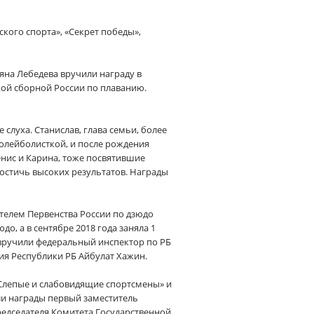
кого спорта», «Секрет победы»,
яна Лебедева вручили награду в
ой сборной России по плаванию.
луха. Станислав, глава семьи, более
волейболисткой, и после рождения
енис и Карина, тоже посвятившие
остичь высоких результатов. Награды
телем Первенства России по дзюдо
о, а в сентябре 2018 года заняла 1
 вручили федеральный инспектор по РБ
ия Республики РБ Айбулат Хажин.
«Слепые и слабовидящие спортсмены» и
ли награды первый заместитель
редседателя Комитета Государственной