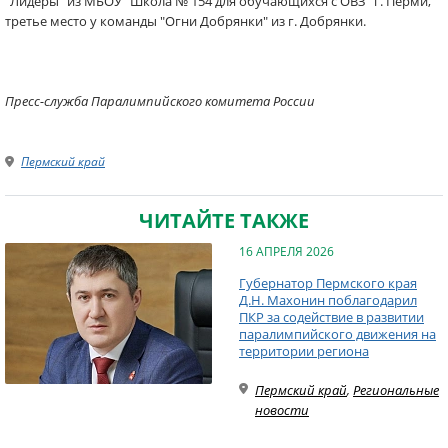
"Лидеры" из МБОУ "Школа № 154 для обучающихся с ОВЗ" г. Перми,
третье место у команды "Огни Добрянки" из г. Добрянки.
Пресс-служба Паралимпийского комитета России
Пермский край
ЧИТАЙТЕ ТАКЖЕ
16 АПРЕЛЯ 2026
Губернатор Пермского края
Д.Н. Махонин поблагодарил
ПКР за содействие в развитии
паралимпийского движения на
территории региона
Пермский край
,
Региональные
новости