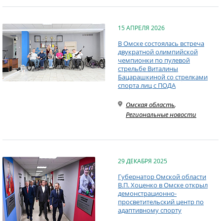
15 АПРЕЛЯ 2026
В Омске состоялась встреча
двукратной олимпийской
чемпионки по пулевой
стрельбе Виталины
Бацарашкиной со стрелками
спорта лиц с ПОДА
Омская область
,
Региональные новости
29 ДЕКАБРЯ 2025
Губернатор Омской области
В.П. Хоценко в Омске открыл
демонстрационно-
просветительский центр по
адаптивному спорту