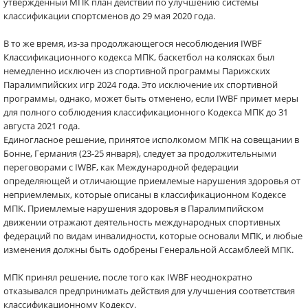
утвержденный МПК план действий по улучшению системы
классификации спортсменов до 29 мая 2020 года.
В то же время, из-за продолжающегося несоблюдения IWBF
Классификационного кодекса МПК, баскетбол на колясках был
немедленно исключен из спортивной программы Парижских
Паралимпийских игр 2024 года. Это исключение их спортивной
программы, однако, может быть отменено, если IWBF примет меры
для полного соблюдения классификационного Кодекса МПК до 31
августа 2021 года.
Единогласное решение, принятое исполкомом МПК на совещании в
Бонне, Германия (23-25 января), следует за продолжительными
переговорами с IWBF, как Международной федерации
определяющей и отличающие приемлемые нарушения здоровья от
неприемлемых, которые описаны в классификационном Кодексе
МПК. Приемлемые нарушения здоровья в Паралимпийском
движении отражают деятельность международных спортивных
федераций по видам инвалидности, которые основали МПК, и любые
изменения должны быть одобрены Генеральной Ассамблеей МПК.
МПК принял решение, после того как IWBF неоднократно
отказывался предпринимать действия для улучшения соответствия
классификационному Кодексу.