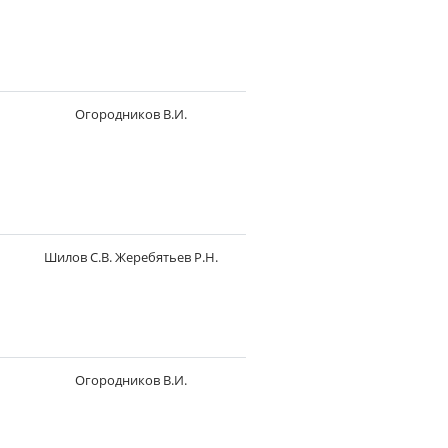
Огородников В.И.
Шилов С.В. Жеребятьев Р.Н.
Огородников В.И.