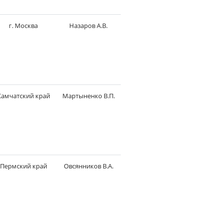
г. Москва
Назаров А.В.
Камчатский край
Мартыненко В.П.
Пермский край
Овсянников В.А.