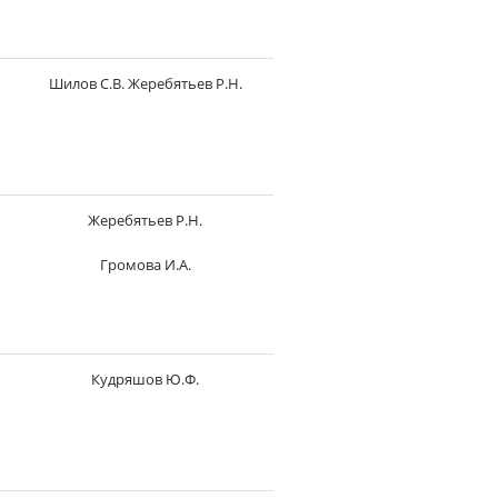
Шилов С.В. Жеребятьев Р.Н.
Жеребятьев Р.Н.
Громова И.А.
Кудряшов Ю.Ф.