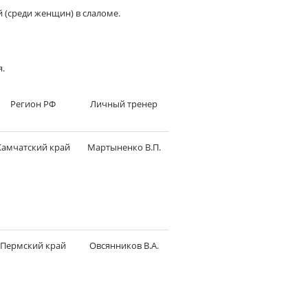
 (среди женщин) в слаломе.
я.
Регион РФ
Личный тренер
Камчатский край
Мартыненко В.П.
Пермский край
Овсянников В.А.