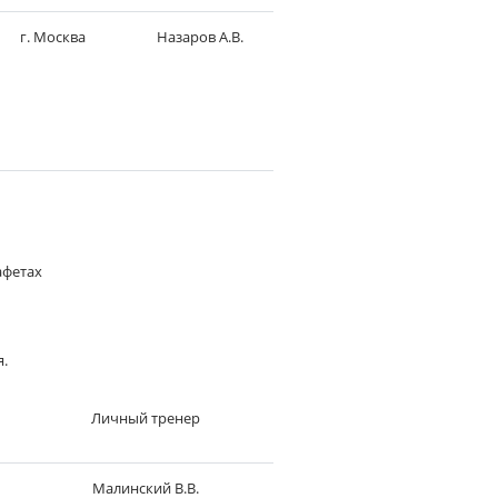
г. Москва
Назаров А.В.
афетах
я.
Личный тренер
Малинский В.В.