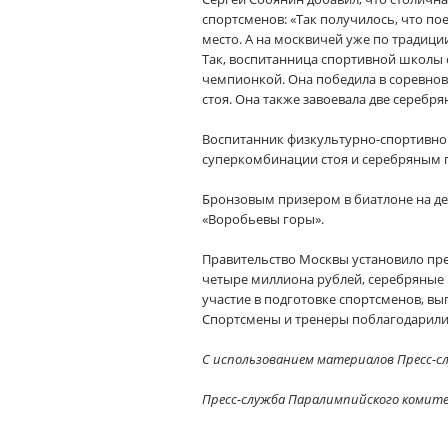
спортсменов: «Так получилось, что по
место. А на москвичей уже по традици
Так, воспитанница спортивной школы
чемпионкой. Она победила в соревнов
стоя. Она также завоевала две серебря
Воспитанник физкультурно-спортивн
суперкомбинации стоя и серебряным п
Бронзовым призером в биатлоне на де
«Воробьевы горы».
Правительство Москвы установило пр
четыре миллиона рублей, серебряные 
участие в подготовке спортсменов, вы
Спортсмены и тренеры поблагодарили 
С использованием материалов Пресс-
Пресс-служба Паралимпийского комит