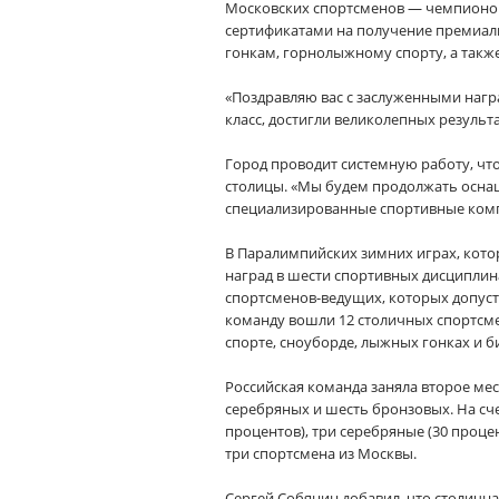
Московских спортсменов — чемпионов 
сертификатами на получение премиал
гонкам, горнолыжному спорту, а такж
«Поздравляю вас с заслуженными награ
класс, достигли великолепных результ
Город проводит системную работу, ч
столицы. «Мы будем продолжать осна
специализированные спортивные компл
В Паралимпийских зимних играх, котор
наград в шести спортивных дисциплина
спортсменов-ведущих, которых допуст
команду вошли 12 столичных спортсм
спорте, сноуборде, лыжных гонках и би
Российская команда заняла второе мес
серебряных и шесть бронзовых. На сче
процентов), три серебряные (30 проце
три спортсмена из Москвы.
Сергей Собянин добавил, что столичн