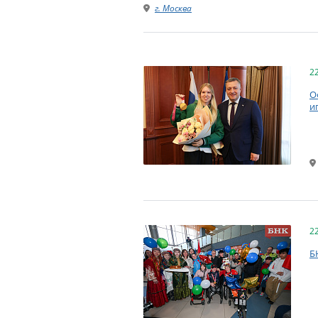
г. Москва
2
О
и
2
Б