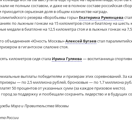
ехали не полным составом, и даже не в полном составе российская сбо
и приходится серьезная доля в общем количестве наград».
 олимпийского резерва «Воробьевы горы»
Екатерина Румянцева
стал
аниях по лыжным гонкам на 15 километров стоя и биатлону на шесть 
ные медали в биатлоне на 12,5 километра стоя и в лыжных гонках на 7
ого объединения «Юность Москвы»
Алексей Бугаев
стал паралимпийс
ризером в гигантском слаломе стоя.
сять километров сидя стала
Ирина Гуляева
— воспитанница спортивн
емиальные выплаты победителям и призерам этих соревнований. За к
призеры — по 2,5 миллиона рублей, бронзовые — по 1,7 миллиона руб
платят 50 процентов от указанных сумм (за каждое призовое место).
город за поддержку и пообещали сохранить лидерство и в будущих с
службы Мэра и Правительства Москвы
ета России