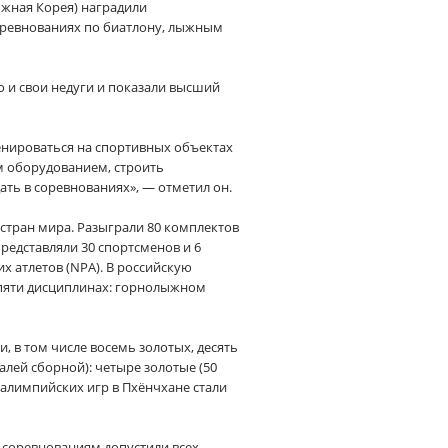
Южная Корея) наградили
оревнованиях по биатлону, лыжным
о и свои недуги и показали высший
нироваться на спортивных объектах
 оборудованием, строить
ть в соревнованиях», — отметил он.
 стран мира. Разыграли 80 комплектов
представляли 30 спортсменов и 6
 атлетов (NPA). В российскую
 пяти дисциплинах: горнолыжном
, в том числе восемь золотых, десять
лей сборной): четыре золотые (50
ралимпийских игр в Пхёнчхане стали
 соревнованиям допустили всех