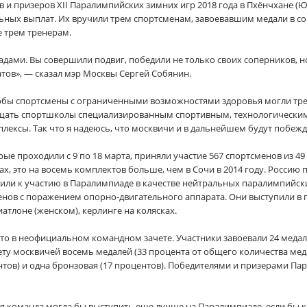
и призеров XII Паралимпийских зимних игр 2018 года в Пхёнчхане (
ьных выплат. Их вручили трем спортсменам, завоевавшим медали в с
е трем тренерам.
дами. Вы совершили подвиг, победили не только своих соперников, н
атов», — сказал мэр Москвы Сергей Собянин.
тобы спортсмены с ограниченными возможностями здоровья могли тре
щать спортшколы специализированным спортивным, технологическим
ексы. Так что я надеюсь, что москвичи и в дальнейшем будут побежда
ые проходили с 9 по 18 марта, приняли участие 567 спортсменов из 49
х, это на восемь комплектов больше, чем в Сочи в 2014 году. Россию 
или к участию в Паралимпиаде в качестве нейтральных паралимпийских
енов с поражением опорно-двигательного аппарата. Они выступили в
атлоне (женском), керлинге на колясках.
то в неофициальном командном зачете. Участники завоевали 24 медали
ту москвичей восемь медалей (33 процента от общего количества меда
нтов) и одна бронзовая (17 процентов). Победителями и призерами Па
ая команда могла бы выступить еще лучше на Паралимпиаде, если бы к