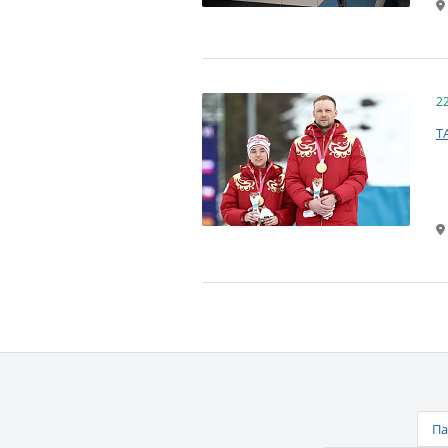
2
Т
Па