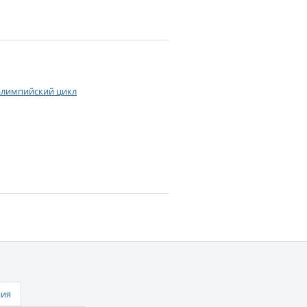
ралимпийский цикл
ния