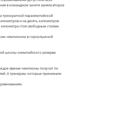
рная в командном зачете заняла второе
а трехкратной паралимпийской
километров и на десять километров
,5 километра стоя свободным стилем.
ким чемпионом в горнолыжной
ой школы олимпийского резерва
аждое звание чемпионы получат по
лей. А тренерам, которые принимали
оревнованиях.