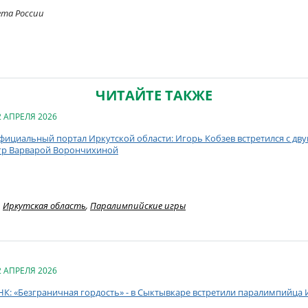
ета России
ЧИТАЙТЕ ТАКЖЕ
2 АПРЕЛЯ 2026
фициальный портал Иркутской области: Игорь Кобзев встретился с д
гр Варварой Ворончихиной
Иркутская область
,
Паралимпийские игры
2 АПРЕЛЯ 2026
НК: «Безграничная гордость» - в Сыктывкаре встретили паралимпийца