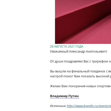
26 АВГУСТА 2021 ГОДА
Уважаемый Александр Анатольевич!
От души поздравляю Вас с триумфом на
Вы вышли на финальный поединок с вер
настрой помог Вам показать высокий р
Желаю Вам покорения новых спортивн
Владимир Путин
Источник:
http://www.kremlin.ru/events/p