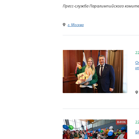
Пресс-служба Паралимпийского комит
г. Москва
2
О
и
2
Б