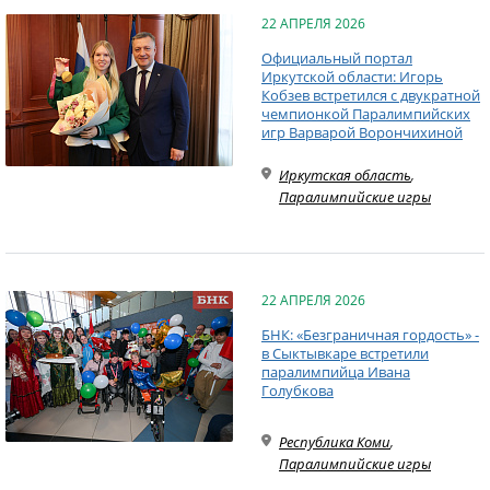
22 АПРЕЛЯ 2026
Официальный портал
Иркутской области: Игорь
Кобзев встретился с двукратной
чемпионкой Паралимпийских
игр Варварой Ворончихиной
Иркутская область
,
Паралимпийские игры
22 АПРЕЛЯ 2026
БНК: «Безграничная гордость» -
в Сыктывкаре встретили
паралимпийца Ивана
Голубкова
Республика Коми
,
Паралимпийские игры