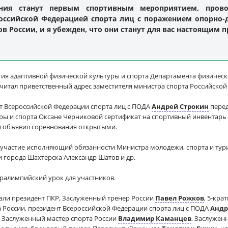
ания станут первым спортивным мероприятием, про
оссийской Федерацией спорта лиц с поражением опорно-д
в России, и я убежден, что они станут для вас настоящим 
тия адаптивной физической культуры и спорта Департамента физическ
читал приветственный адрес заместителя министра спорта Российской
т Всероссийской Федерации спорта лиц с ПОДА
Андрей Строкин
перед
ры и спорта Оксане Черниковой сертификат на спортивный инвентарь и
и объявил соревнования открытыми.
 участие исполняющий обязанности Министра молодежи, спорта и ту
города Шахтерска Александр Шатов и др.
ралимпийский урок для участников.
али президент ПКР, Заслуженный тренер России
Павел Рожков
, 5-кр
 России, президент Всероссийской Федерации спорта лиц с ПОДА
Андр
, Заслуженный мастер спорта России
Владимир Каманцев
, Заслужен