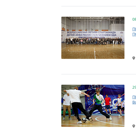
0
П
П
2
П
В