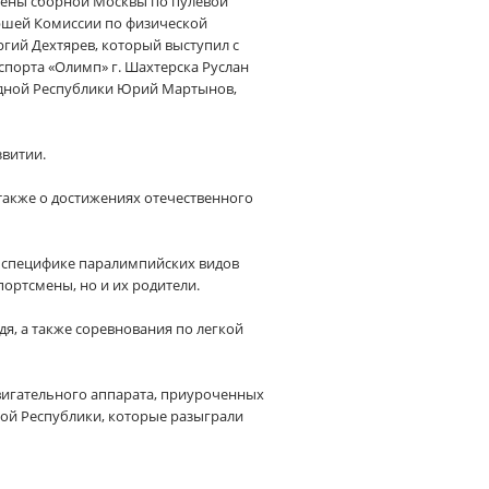
лены сборной Москвы по пулевой
аршей Комиссии по физической
ргий Дехтярев, который выступил с
порта «Олимп» г. Шахтерска Руслан
родной Республики Юрий Мартынов,
звитии.
 также о достижениях отечественного
 специфике паралимпийских видов
портсмены, но и их родители.
дя, а также соревнования по легкой
игательного аппарата, приуроченных
ой Республики, которые разыграли