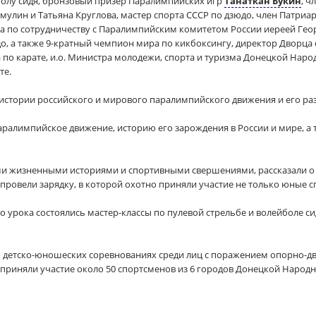
болу сидя, бронзовый призер Паралимпийских игр
Танаткан Букин
, ч
амулин и Татьяна Круглова, мастер спорта СССР по дзюдо, член Патри
ла по сотрудничеству с Паралимпийским комитетом России иереей Гео
 а также 9-кратный чемпион мира по кикбоксингу, директор Дворца с
 по карате, и.о. Министра молодежи, спорта и туризма Донецкой На
те.
 истории российского и мирового паралимпийского движения и его ра
 паралимпийское движение, историю его зарождения в России и мире, а
ми жизненными историями и спортивными свершениями, рассказали о
 провели зарядку, в которой охотно приняли участие не только юные с
 урока состоялись мастер-классы по пулевой стрельбе и волейболе си
детско-юношеских соревнованиях среди лиц с поражением опорно-дв
риняли участие около 50 спортсменов из 6 городов Донецкой Народн