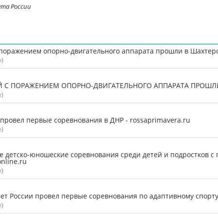
ета России
 поражением опорно-двигательного аппарата прошли в Шахтерс
е)
 С ПОРАЖЕНИЕМ ОПОРНО-ДВИГАТЕЛЬНОГО АППАРАТА ПРОШЛИ В 
е)
ровел первые соревнования в ДНР - rossaprimavera.ru
е)
 детско-юношеские соревнования среди детей и подростков с
nline.ru
е)
ет России провел первые соревнования по адаптивному спорту
е)