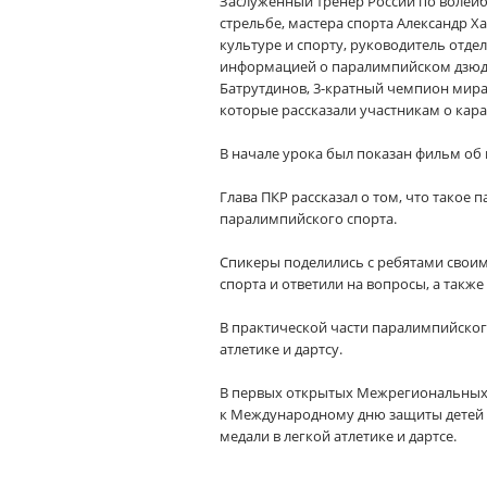
Заслуженный тренер России по волей
стрельбе, мастера спорта Александр Х
культуре и спорту, руководитель отде
информацией о паралимпийском дзюдо,
Батрутдинов, 3-кратный чемпион мира
которые рассказали участникам о кара
В начале урока был показан фильм об
Глава ПКР рассказал о том, что такое
паралимпийского спорта.
Спикеры поделились с ребятами свои
спорта и ответили на вопросы, а также
В практической части паралимпийского
атлетике и дартсу.
В первых открытых Межрегиональных 
к Международному дню защиты детей п
медали в легкой атлетике и дартсе.