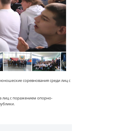
-юношеские соревнования среди лиц с
а лиц с поражением опорно-
публики.