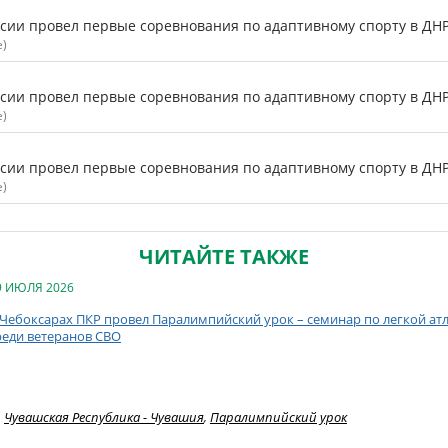
ии провел первые соревнования по адаптивному спорту в ДНР 
е)
ии провел первые соревнования по адаптивному спорту в ДНР -
е)
ии провел первые соревнования по адаптивному спорту в ДНР 
е)
ЧИТАЙТЕ ТАКЖЕ
9 ИЮЛЯ 2026
 Чебоксарах ПКР провел Паралимпийский урок – семинар по легкой ат
реди ветеранов СВО
Чувашская Республика - Чувашия
,
Паралимпийский урок