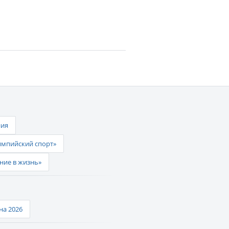
ния
импийский спорт»
ние в жизнь»
а 2026