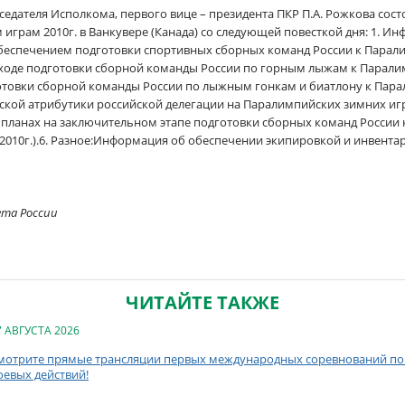
едседателя Исполкома, первого вице – президента ПКР П.А. Рожкова сос
играм 2010г. в Ванкувере (Канада) со следующей повесткой дня: 1. И
беспечением подготовки спортивных сборных команд России к Парали
о ходе подготовки сборной команды России по горным лыжам к Парали
отовки сборной команды России по лыжным гонкам и биатлону к Пара
ьской атрибутики российской делегации на Паралимпийских зимних игра
и планах на заключительном этапе подготовки сборных команд Росси
т 2010г.).6. Разное:Информация об обеспечении экипировкой и инвен
ета России
ЧИТАЙТЕ ТАКЖЕ
7 АВГУСТА 2026
мотрите прямые трансляции первых международных соревнований по 
оевых действий!