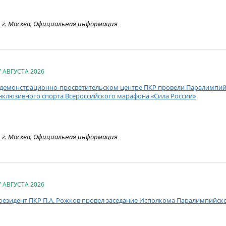
г. Москва
,
Официальная информация
7 АВГУСТА 2026
 демонстрационно-просветительском центре ПКР провели Паралимпий
нклюзивного спорта Всероссийского марафона «Сила России»
г. Москва
,
Официальная информация
7 АВГУСТА 2026
резидент ПКР П.А. Рожков провел заседание Исполкома Паралимпийск