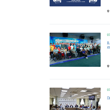
0
В
и
0
П