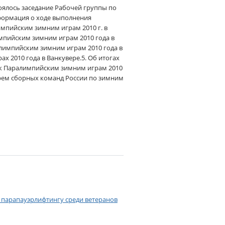
тоялось заседание Рабочей группы по
нформация о ходе выполнения
мпийским зимним играм 2010 г. в
мпийским зимним играм 2010 года в
лимпийским зимним играм 2010 года в
х 2010 года в Ванкувере.5. Об итогах
и к Паралимпийским зимним играм 2010
тарем сборных команд России по зимним
парапауэрлифтингу среди ветеранов