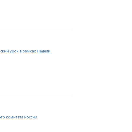
ский урок в рамках Недели
ого комитета России