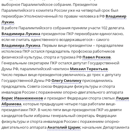
выборное Паралимпийское собрание. Президентом
Паралимпийского комитета России уже на четвертый срок был
переизбран Уполномоченный по правам человека в РФ
Владимир
Лукин
.
В работе Паралимпийского собрания приняли участи 102 делегата.
Владимира Лукина
президентом ПКР переизбрали единогласно,
если не считать единственного воздержавшегося – самого
Владимира Лукина
. Первым вице-президентом – председателем
исполкома ПКР остался председатель профсоюза работников
физической культуры, спорта и туризма РФ
Павел Рожков
.
Генеральным секретарем ПКР остался депутат Государственной
Думы РФ, паралимпийский чемпион
Михаил Терентьев
.
Число первых вице-президентов увеличилось до трех: к депутату
Государственной Думы РФ
Олегу Смолину
присоединились
председатель Совета союза Федерации физкультуры и спорта
инвалидов России с поражением опорно-двигательного аппарата
Борис Иванюженков
и президент Федерации спорта слепых
Лидия
Абрамова
, которые предыдущие четыре года работали вице-
президентами ПКР. В число пяти вице-президентов ПКР из девяти
кандидатов были избраны генеральный секретарь Федерации
физкультуры и спорта инвалидов России с поражением опорно-
двигательного аппарата
Анатолий Царик
; начальник Департамента