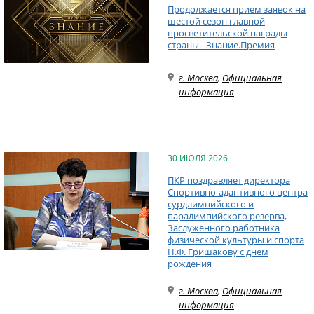
Продолжается прием заявок на
шестой сезон главной
просветительской награды
страны - Знание.Премия
г. Москва
,
Официальная
информация
30 ИЮЛЯ 2026
ПКР поздравляет директора
Спортивно-адаптивного центра
сурдлимпийского и
паралимпийского резерва,
Заслуженного работника
физической культуры и спорта
Н.Ф. Гришакову с днем
рождения
г. Москва
,
Официальная
информация