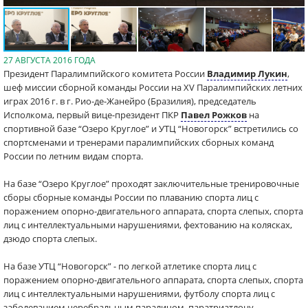
27 АВГУСТА 2016 ГОДА
Президент Паралимпийского комитета России
Владимир Лукин
,
шеф миссии сборной команды России на XV Паралимпийских летних
играх 2016 г. в г. Рио-де-Жанейро (Бразилия), председатель
Исполкома, первый вице-президент ПКР
Павел Рожков
на
спортивной базе “Озеро Круглое” и УТЦ “Новогорск” встретились со
спортсменами и тренерами паралимпийских сборных команд
России по летним видам спорта.
На базе “Озеро Круглое” проходят заключительные тренировочные
сборы сборные команды России по плаванию спорта лиц с
поражением опорно-двигательного аппарата, спорта слепых, спорта
лиц с интеллектуальными нарушениями, фехтованию на колясках,
дзюдо спорта слепых.
На базе УТЦ “Новогорск” - по легкой атлетике спорта лиц с
поражением опорно-двигательного аппарата, спорта слепых, спорта
лиц с интеллектуальными нарушениями, футболу спорта лиц с
заболеванием церебральным параличом, паратриатлону.