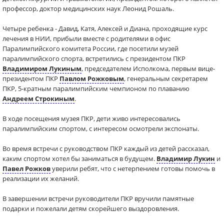
профессор, доктор медицинских наук Леонид Рошаль.
Четыре ребенка - Давид, Катя, Алексей и Диана, проходящие курс
лечения в НИИ, прибыли вместе с родителями в офис
Паралимпийского комитета России, где посетили музей
паралимпийского спорта, встретились с президентом ПКР
Владимиром Лукиным
, председателем Исполкома, первым вице-
президентом ПКР
Павлом Рожковым
, генеральным секретарем
ПКР, 5-кратным паралимпийским чемпионом по плаванию
Андреем Строкиным
.
В ходе посещения музея ПКР, дети живо интересовались
паралимпийским спортом, с интересом осмотрели экспонаты.
Во время встречи с руководством ПКР каждый из детей рассказал,
каким спортом хотел бы заниматься в будущем.
Владимир Лукин
и
Павел Рожков
уверили ребят, что с нетерпением готовы помочь в
реализации их желаний.
В завершении встречи руководители ПКР вручили памятные
подарки и пожелали детям скорейшего выздоровления.