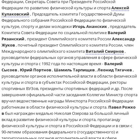
Федерации, Секретарь Совета при Президенте Российской
Федерации по развитию физической культуры и спорта
Алексей
Кулаковский
, Председатель комитета Государственной Думы
Федерального собрания Российской Федерации по физической
культуре, спорту и делам молодежи
Игорь Ананских
, председатель
Комитета Совета Федерации по социальной политике
Валерий
Рязанский
, президент Олимпийского комитета России
Александр
Жуков
, почетный президент Олимпийского комитета России, член
Международного олимпийского комитета
Виталий Смирнов
,
руководители федеральных органов управления в сфере физической
культуры и спорта с 1992 года по настоящие время -
Валерий
Сысоев
,
Юрий Портнов
,
Шамиль Тарпищев
,
Леонид Тягачев
,
руководители органов исполнительной власти в области физической
культуры и спорта в субъектах Российской Федерации, ректоры
спортивных ВУЗов, президенты спортивных федераций и др. После
завершения официальной части заседания Коллегии Министр спорта
вручил ведомственные награды Минспорта Российской Федерации
работникам в области физической культуры и спорта.
Павел Рожко
в
был награжден медалью Николая Озерова за большой личный
вклад в развитие физической культуры и спорта, пропаганду
физической культуры и спорта в Российской Федерации и в связи с
90-летием образования федерального (государственного) и
территориальных органов исполнительной власти в сфере