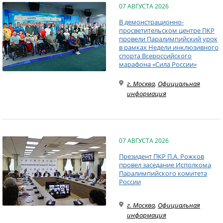
07 АВГУСТА 2026
В демонстрационно-
просветительском центре ПКР
провели Паралимпийский урок
в рамках Недели инклюзивного
спорта Всероссийского
марафона «Сила России»
г. Москва
,
Официальная
информация
07 АВГУСТА 2026
Президент ПКР П.А. Рожков
провел заседание Исполкома
Паралимпийского комитета
России
г. Москва
,
Официальная
информация