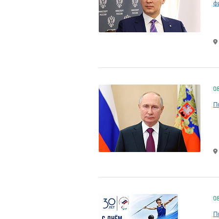
ф
0
П
0
П