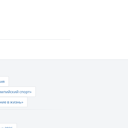
ния
импийский спорт»
ние в жизнь»