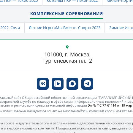
а ПКР — Токио 2020
Команда ПКР — Пекин 2022
Милан–Кортин
КОМПЛЕКСНЫЕ СОРЕВНОВАНИЯ
2022, Сочи
Летние Игры «Мы Вместе. Спорт» 2023
Зимние Игры
101000, г. Москва,
Тургеневская пл., 2
циальный сайт Общероссийской общественной организации "ПАРАЛИМПИЙСКИЙ
едеральной службе по надзору в сфере связи, информационных технологий и м
льство о регистрации средства массовой информации
Эл № ФС 77-61114 от 19 март
и использовании материалов ссылка на Паралимпийский Комитет России обязател
ы cookie и другие технологии отслеживания для обеспечения корректной 
а и персонализации контента. Продолжая использовать сайт, вы даёте со