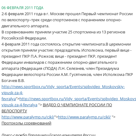
06 ФЕВРАЛЯ 2011 ГОДА
2-6 февраля 2011 года в г. Москве прошел Первый чемпионат России
по велоспорту–трек среди спортсменов с поранением опорно-
двигательного аппарата.
В соревнованиях приняли участие 25 спортсмена из 13 регионов
Российской Федерации.
4 февраля 2011 года состоялось открытие чемпионата.В церемонии
открытия приняли участие: председатель Исполкома, первый вице -
президент ПКР П.А. Рожков; вице - президент ПКР, президент
Федерации инвалидов с поражением опорно-двигательного
аппарата (Федерация сПОДА) Л.Н. Селезнев, член Президиума
Федерации велоспорта России А.М. Гусятников, член Исполкома ПКР
Богачев В.В.
http://news.sportbox.ru/Vidy_sporta/Events/spbvideo_Moskovskiy-
vipusk-za-4-
fevralya
">
http://news.sportbox.ru/Vidy_sporta/Events/spbvideo_Moskovs
vipusk-za-4-fevralya
">
ВИДЕО О ЧЕМПИОНАТЕ РОССИИ ПО
ВЕЛОСПОРТУ
http://www.paralymp.ru/cikl/
">
http://www.paralymp.ru/cikl/
">
Протоколы соревнований
Пресс-служба Паралимпийского комитета России