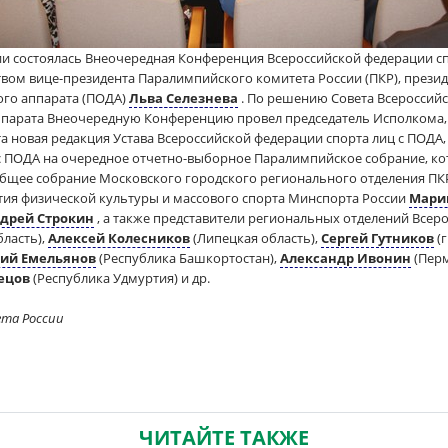
сии состоялась Внеочередная Конференция Всероссийской федерации с
твом вице-президента Паралимпийского комитета России (ПКР), прези
ого аппарата (ПОДА)
Льва Селезнева
. По решению Совета Всероссийс
парата Внеочередную Конференцию провел председатель Исполкома, 
 новая редакция Устава Всероссийской федерации спорта лиц с ПОДА, 
 ПОДА на очередное отчетно-выборное Паралимпийское собрание, кото
и Общее собрание Московского городского регионального отделения ПК
тия физической культуры и массового спорта Минспорта России
Мари
дрей Строкин
, а также представители региональных отделений Всер
бласть),
Алексей Колесников
(Липецкая область),
Сергей Гутников
(
ний Емельянов
(Республика Башкортостан),
Александр Ивонин
(Пер
нецов
(Республика Удмуртия) и др.
ета России
ЧИТАЙТЕ ТАКЖЕ