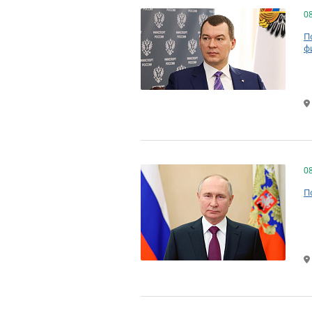
0
П
ф
0
П