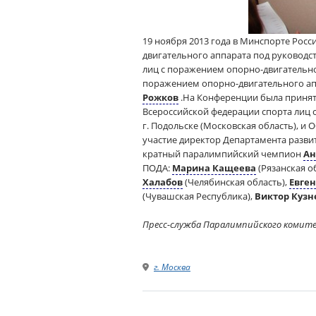
19 ноября 2013 года в Минспорте Рос
двигательного аппарата под руководс
лиц с поражением опорно-двигательн
поражением опорно-двигательного ап
Рожков
.На Конференции была принята
Всероссийской федерации спорта лиц с
г. Подольске (Московская область), 
участие директор Департамента разви
кратный паралимпийский чемпион
Ан
ПОДА:
Марина Кащеева
(Рязанская о
Халабов
(Челябинская область),
Евге
(Чувашская Республика),
Виктор Куз
Пресс-служба Паралимпийского комит
г. Москва