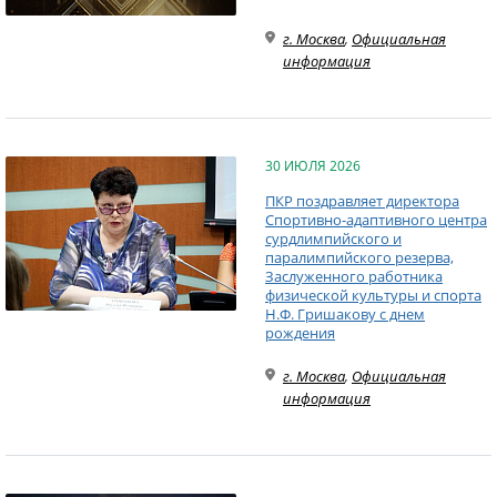
г. Москва
,
Официальная
информация
30 ИЮЛЯ 2026
ПКР поздравляет директора
Спортивно-адаптивного центра
сурдлимпийского и
паралимпийского резерва,
Заслуженного работника
физической культуры и спорта
Н.Ф. Гришакову с днем
рождения
г. Москва
,
Официальная
информация