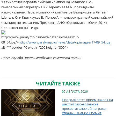
13-тикратная паралимпийская чемпионка Баталова Р.А.,
генеральный секретарь ПКР Терентьев М.Б., президенты
национальных Паралимпийских комитетов Белоруссии и Литвы
Шепель О. и Квиткаукас В., Попов А. – четырехкратный олимпийский
чемпион по плаванию, Президент АНО «Оргкомитет «Сочи-2014»
Чернышенко Д.Н. и др.
http://www.paralymp.ru/news/data/upimages/17-
09_54.jpg">
http://www.paralymp.ru/news/data/upimages/17-09_54.jpg
alt=""" border="0 width="200 height="300">
Пресс-служба Паралимпийского комитета России
ЧИТАЙТЕ ТАКЖЕ
05 АВГУСТА 2026
Продолжается прием заявок на
шестой сезон главной
просветительской награды
страны - Знание.Премия