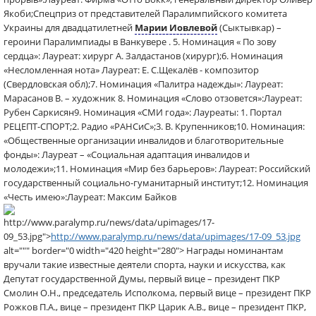
Якоби;Спецприз от представителей Паралимпийского комитета
Украины для двадцатилетней
Марии Иовлевой
(Сыктывкар) –
героини Паралимпиады в Ванкувере . 5. Номинация « По зову
сердца»: Лауреат: хирург А. Залдастанов (хирург);6. Номинация
«Несломленная нота» Лауреат: Е. С.Щекалёв - композитор
(Свердловская обл);7. Номинация «Палитра надежды»: Лауреат:
Марасанов В. – художник 8. Номинация «Слово отзовется»:Лауреат:
Рубен Саркисян9. Номинация «СМИ года»: Лауреаты: 1. Портал
РЕЦЕПТ-СПОРТ;2. Радио «РАНСиС»;3. В. Крупенников;10. Номинация:
«Общественные организации инвалидов и благотворительные
фонды»: Лауреат – «Социальная адаптация инвалидов и
молодежи»;11. Номинация «Мир без барьеров»: Лауреат: Российский
государственный социально-гуманитарный институт;12. Номинация
«Честь имею»:Лауреат: Максим Байков
http://www.paralymp.ru/news/data/upimages/17-
09_53.jpg">
http://www.paralymp.ru/news/data/upimages/17-09_53.jpg
alt=""" border="0 width="420 height="280"> Награды номинантам
вручали такие известные деятели спорта, науки и искусства, как
Депутат государственной Думы, первый вице – президент ПКР
Смолин О.Н., председатель Исполкома, первый вице – президент ПКР
Рожков П.А., вице – президент ПКР Царик А.В., вице – президент ПКР,