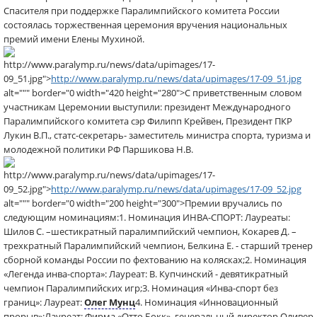
Спасителя при поддержке Паралимпийского комитета России
состоялась торжественная церемония вручения национальных
премий имени Елены Мухиной.
http://www.paralymp.ru/news/data/upimages/17-
09_51.jpg">
http://www.paralymp.ru/news/data/upimages/17-09_51.jpg
alt=""" border="0 width="420 height="280">С приветственным словом
участникам Церемонии выступили: президент Международного
Паралимпийского комитета сэр Филипп Крейвен, Президент ПКР
Лукин В.П., статс-секретарь- заместитель министра спорта, туризма и
молодежной политики РФ Паршикова Н.В.
http://www.paralymp.ru/news/data/upimages/17-
09_52.jpg">
http://www.paralymp.ru/news/data/upimages/17-09_52.jpg
alt=""" border="0 width="200 height="300">Премии вручались по
следующим номинациям:1. Номинация ИНВА-СПОРТ: Лауреаты:
Шилов С. –шестикратный паралимпийский чемпион, Кокарев Д. –
трехкратный Паралимпийский чемпион, Белкина Е. - старший тренер
сборной команды России по фехтованию на колясках;2. Номинация
«Легенда инва-спорта»: Лауреат: В. Купчинский - девятикратный
чемпион Паралимпийских игр;3. Номинация «Инва-спорт без
границ»: Лауреат:
Олег Мунц
4. Номинация «Инновационный
прорыв»:Лауреат: Фирма «Отто Бокк», генеральный директор Оливер