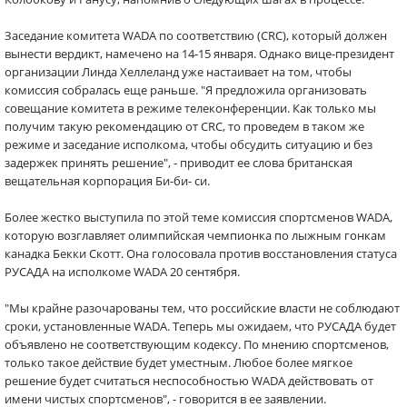
Заседание комитета WADA по соответствию (CRC), который должен
вынести вердикт, намечено на 14-15 января. Однако вице-президент
организации Линда Хеллеланд уже настаивает на том, чтобы
комиссия собралась еще раньше. "Я предложила организовать
совещание комитета в режиме телеконференции. Как только мы
получим такую рекомендацию от CRC, то проведем в таком же
режиме и заседание исполкома, чтобы обсудить ситуацию и без
задержек принять решение", - приводит ее слова британская
вещательная корпорация Би-би- си.
Более жестко выступила по этой теме комиссия спортсменов WADA,
которую возглавляет олимпийская чемпионка по лыжным гонкам
канадка Бекки Скотт. Она голосовала против восстановления статуса
РУСАДА на исполкоме WADA 20 сентября.
"Мы крайне разочарованы тем, что российские власти не соблюдают
сроки, установленные WADA. Теперь мы ожидаем, что РУСАДА будет
объявлено не соответствующим кодексу. По мнению спортсменов,
только такое действие будет уместным. Любое более мягкое
решение будет считаться неспособностью WADA действовать от
имени чистых спортсменов", - говорится в ее заявлении.