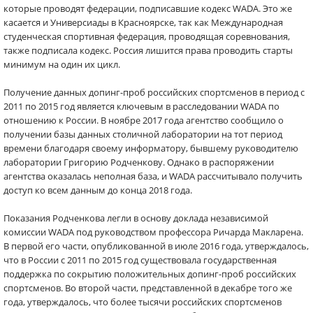
которые проводят федерации, подписавшие кодекс WADA. Это же
касается и Универсиады в Красноярске, так как Международная
студенческая спортивная федерация, проводящая соревнования,
также подписала кодекс. Россия лишится права проводить старты
минимум на один их цикл.
Получение данных допинг-проб российских спортсменов в период с
2011 по 2015 год является ключевым в расследовании WADA по
отношению к России. В ноябре 2017 года агентство сообщило о
получении базы данных столичной лаборатории на тот период
времени благодаря своему информатору, бывшему руководителю
лаборатории Григорию Родченкову. Однако в распоряжении
агентства оказалась неполная база, и WADA рассчитывало получить
доступ ко всем данным до конца 2018 года.
Показания Родченкова легли в основу доклада независимой
комиссии WADA под руководством профессора Ричарда Макларена.
В первой его части, опубликованной в июле 2016 года, утверждалось,
что в России с 2011 по 2015 год существовала государственная
поддержка по сокрытию положительных допинг-проб российских
спортсменов. Во второй части, представленной в декабре того же
года, утверждалось, что более тысячи российских спортсменов