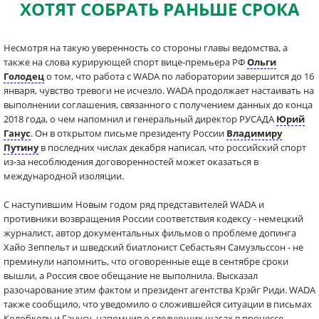
ХОТЯТ СОБРАТЬ РАНЬШЕ СРОКА
Несмотря на такую уверенность со стороны главы ведомства, а
также на слова курирующей спорт вице-премьера РФ
Ольги
Голодец
о том, что работа с WADA по лаборатории завершится до 16
января, чувство тревоги не исчезло. WADA продолжает настаивать на
выполнении соглашения, связанного с получением данных до конца
2018 года, о чем напомнил и генеральный директор РУСАДА
Юрий
Ганус
. Он в открытом письме президенту России
Владимиру
Путину
в последних числах декабря написал, что российский спорт
из-за несоблюдения договоренностей может оказаться в
международной изоляции.
С наступившим Новым годом ряд представителей WADA и
противники возвращения России соответствия кодексу - немецкий
журналист, автор документальных фильмов о проблеме допинга
Хайо Зеппельт и шведский биатлонист Себастьян Самуэльссон - не
преминули напомнить, что оговоренные еще в сентябре сроки
вышли, а Россия свое обещание не выполнила. Высказал
разочарование этим фактом и президент агентства Крэйг Риди. WADA
также сообщило, что уведомило о сложившейся ситуации в письмах
Колобкову и Ганусу, напомнив о следующих шагах в процессе.