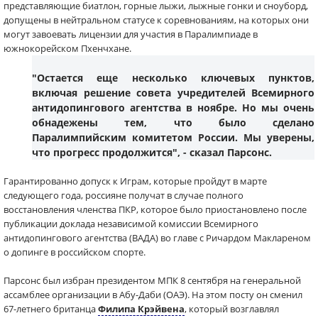
представляющие биатлон, горные лыжи, лыжные гонки и сноуборд,
допущены в нейтральном статусе к соревнованиям, на которых они
могут завоевать лицензии для участия в Паралимпиаде в
южнокорейском Пхенчхане.
"Остается еще несколько ключевых пунктов,
включая решение совета учредителей Всемирного
антидопингового агентства в ноябре. Но мы очень
обнадежены тем, что было сделано
Паралимпийским комитетом России. Мы уверены,
что прогресс продолжится", - сказал Парсонс.
Гарантированно допуск к Играм, которые пройдут в марте
следующего года, россияне получат в случае полного
восстановления членства ПКР, которое было приостановлено после
публикации доклада независимой комиссии Всемирного
антидопингового агентства (ВАДА) во главе с Ричардом Маклареном
о допинге в российском спорте.
Парсонс был избран президентом МПК 8 сентября на генеральной
ассамблее организации в Абу-Даби (ОАЭ). На этом посту он сменил
67-летнего британца
Филипа Крэйвена
, который возглавлял