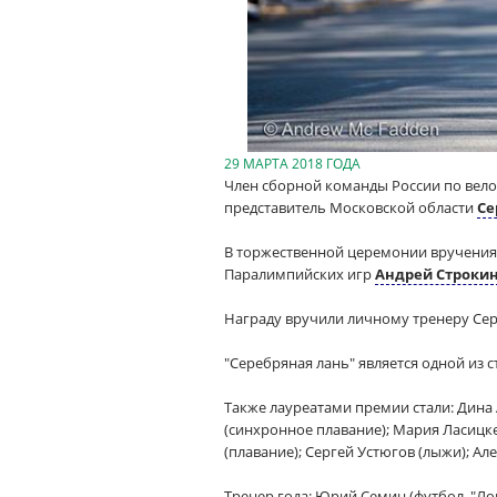
29 МАРТА 2018 ГОДА
Член сборной команды России по вело
представитель Московской области
Се
В торжественной церемонии вручения
Паралимпийских игр
Андрей Строки
Награду вручили личному тренеру Сер
"Серебряная лань" является одной из 
Также лауреатами премии стали: Дина 
(синхронное плавание); Мария Ласицкен
(плавание); Сергей Устюгов (лыжи); Ал
Тренер года: Юрий Семин (футбол, "Лок