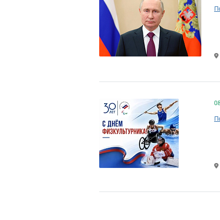
П
0
П