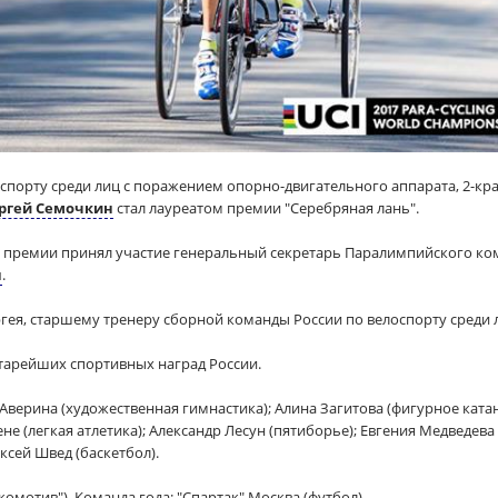
спорту среди лиц с поражением опорно-двигательного аппарата, 2-кр
ргей Семочкин
стал лауреатом премии "Серебряная лань".
 премии принял участие генеральный секретарь Паралимпийского ком
н
.
гея, старшему тренеру сборной команды России по велоспорту среди
старейших спортивных наград России.
Аверина (художественная гимнастика); Алина Загитова (фигурное ката
е (легкая атлетика); Александр Лесун (пятиборье); Евгения Медведева
ексей Швед (баскетбол).
омотив"). Команда года: "Спартак" Москва (футбол).