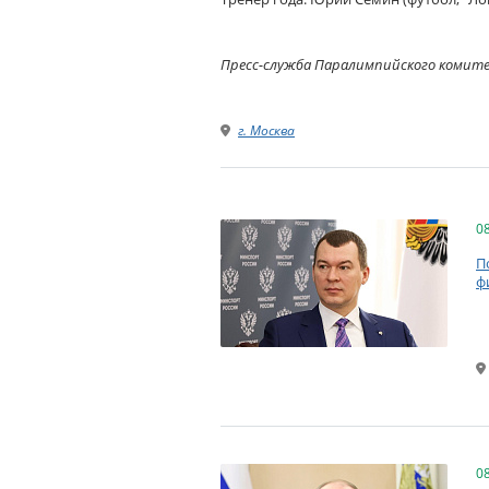
Пресс-служба Паралимпийского комит
г. Москва
0
П
ф
0