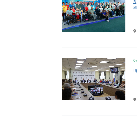
В
и
0
П