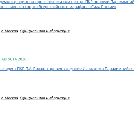
 демонстрационно-просветительском центре ПКР провели Паралимпий
нклюзивного спорта Всероссийского марафона «Сила России»
г. Москва
,
Официальная информация
7 АВГУСТА 2026
резидент ПКР П.А. Рожков провел заседание Исполкома Паралимпийск
г. Москва
,
Официальная информация