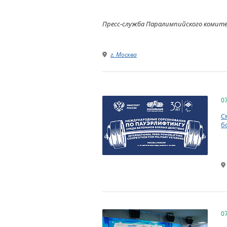
Пресс-служба Паралимпийского комит
г. Москва
0
С
б
0