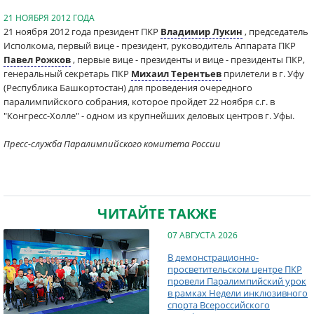
21 НОЯБРЯ 2012 ГОДА
21 ноября 2012 года президент ПКР
Владимир Лукин
, председатель
Исполкома, первый вице - президент, руководитель Аппарата ПКР
Павел Рожков
, первые вице - президенты и вице - президенты ПКР,
генеральный секретарь ПКР
Михаил Терентьев
прилетели в г. Уфу
(Республика Башкортостан) для проведения очередного
паралимпийского собрания, которое пройдет 22 ноября с.г. в
"Конгресс-Холле" - одном из крупнейших деловых центров г. Уфы.
Пресс-служба Паралимпийского комитета России
ЧИТАЙТЕ ТАКЖЕ
07 АВГУСТА 2026
В демонстрационно-
просветительском центре ПКР
провели Паралимпийский урок
в рамках Недели инклюзивного
спорта Всероссийского