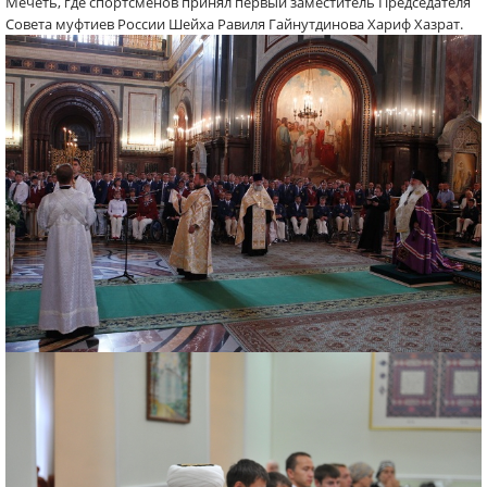
Мечеть, где спортсменов принял первый заместитель Председателя
Совета муфтиев России Шейха Равиля Гайнутдинова Хариф Хазрат.