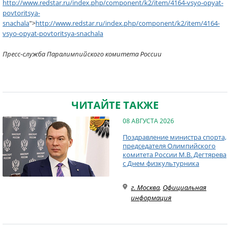
http://www.redstar.ru/index.php/component/k2/item/4164-vsyo-opyat-
povtoritsya-
snachala
">
http://www.redstar.ru/index.php/component/k2/item/4164-
vsyo-opyat-povtoritsya-snachala
Пресс-служба Паралимпийского комитета России
ЧИТАЙТЕ ТАКЖЕ
08 АВГУСТА 2026
Поздравление министра спорта,
председателя Олимпийского
комитета России М.В. Дегтярева
с Днем физкультурника
г. Москва
,
Официальная
информация