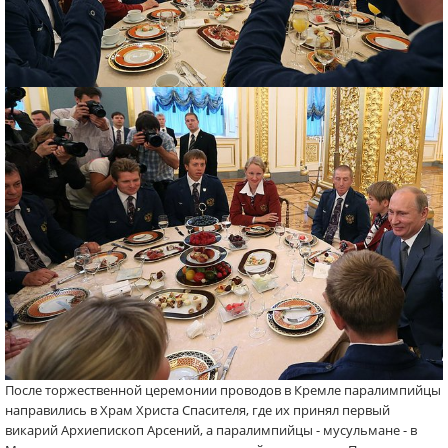
После торжественной церемонии проводов в Кремле паралимпийцы
направились в Храм Христа Спасителя, где их принял первый
викарий Архиепископ Арсений, а паралимпийцы - мусульмане - в