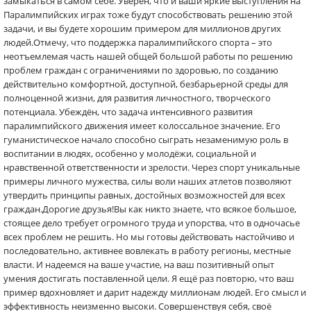
замыкаться в самом себе. Уверен, что и ваши яркие выступления на
Паралимпийских играх тоже будут способствовать решению этой
задачи, и вы будете хорошим примером для миллионов других
людей.Отмечу, что поддержка паралимпийского спорта – это
неотъемлемая часть нашей общей большой работы по решению
проблем граждан с ограничениями по здоровью, по созданию
действительно комфортной, доступной, безбарьерной среды для
полноценной жизни, для развития личностного, творческого
потенциала. Убеждён, что задача интенсивного развития
паралимпийского движения имеет колоссальное значение. Его
гуманистическое начало способно сыграть незаменимую роль в
воспитании в людях, особенно у молодёжи, социальной и
нравственной ответственности и зрелости. Через спорт уникальные
примеры личного мужества, силы воли наших атлетов позволяют
утвердить принципы равных, достойных возможностей для всех
граждан.Дорогие друзья!Вы как никто знаете, что всякое большое,
стоящее дело требует огромного труда и упорства, что в одночасье
всех проблем не решить. Но мы готовы действовать настойчиво и
последовательно, активнее вовлекать в работу регионы, местные
власти. И надеемся на ваше участие, на ваш позитивный опыт
умения достигать поставленной цели. Я ещё раз повторю, что ваш
пример вдохновляет и дарит надежду миллионам людей. Его смысл и
эффективность неизменно высоки. Совершенствуя себя, своё