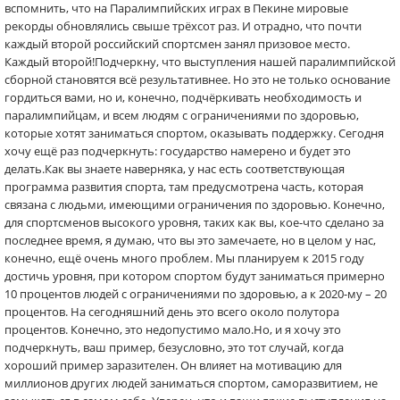
вспомнить, что на Паралимпийских играх в Пекине мировые
рекорды обновлялись свыше трёхсот раз. И отрадно, что почти
каждый второй российский спортсмен занял призовое место.
Каждый второй!Подчеркну, что выступления нашей паралимпийской
сборной становятся всё результативнее. Но это не только основание
гордиться вами, но и, конечно, подчёркивать необходимость и
паралимпийцам, и всем людям с ограничениями по здоровью,
которые хотят заниматься спортом, оказывать поддержку. Сегодня
хочу ещё раз подчеркнуть: государство намерено и будет это
делать.Как вы знаете наверняка, у нас есть соответствующая
программа развития спорта, там предусмотрена часть, которая
связана с людьми, имеющими ограничения по здоровью. Конечно,
для спортсменов высокого уровня, таких как вы, кое-что сделано за
последнее время, я думаю, что вы это замечаете, но в целом у нас,
конечно, ещё очень много проблем. Мы планируем к 2015 году
достичь уровня, при котором спортом будут заниматься примерно
10 процентов людей с ограничениями по здоровью, а к 2020-му – 20
процентов. На сегодняшний день это всего около полутора
процентов. Конечно, это недопустимо мало.Но, и я хочу это
подчеркнуть, ваш пример, безусловно, это тот случай, когда
хороший пример заразителен. Он влияет на мотивацию для
миллионов других людей заниматься спортом, саморазвитием, не