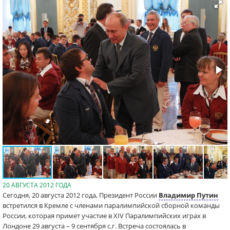
20 АВГУСТА 2012 ГОДА
Сегодня, 20 августа 2012 года, Президент России
Владимир Путин
встретился в Кремле с членами паралимпийской сборной команды
России, которая примет участие в XIV Паралимпийских играх в
Лондоне 29 августа – 9 сентября с.г. Встреча состоялась в