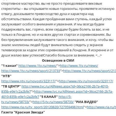
спортивное мастерство, вы не просто преодолеваете вековые
стереотипы – вы открываете новые горизонты, проявляете истинную
отвагу, доказываете превосходство духа и характера над
обстоятельствами. Каждая пройденная вами ступень, каждый успех
заслуживает особого внимания и уважения. И мы всегда будем
поддерживать вас, горячо, всем сердцем будем болеть за вас, и не
только в Лондоне, но и на всех других стартах и соревнованиях. Вы
без преувеличения заслуживаете такого внимания, и хочу, чтобы вы
знали: миллионы людей будут внимательно следить у экранов
телевизоров за ходом этих соревнований в Лондоне. Я искренне и от
души желаю вам успехов!Спасибо большое за внимание. <…>
Освещение в СМИ
"1 канал"
http://www.1tv.ru/news/
">
http://www.1tv.ru/news/
http://www.1tv.ru/news/sport/213733
">
http://www.1tv.ru/news/sport/21
"НТВ"
http://www.ntv.ru/novosti/323117/
">
http://www.ntv.ru/novosti/323117/
"ТВ ЦЕНТР"
http://www.tvc.ru/AllNews.aspx?id=36ce2166-2b7a-4010-
835b-e9e1c2a2bfe7
">
http://www.tvc.ru/AllNews.aspx?id=36ce2166-2b7a-
4010-835b-e9e1c2a2bfe7
"5 КАНАЛ"
http://5-
tv.ru/news/58733/
">
http://5-tv.ru/news/58733/
"РИА ВИДЕО"
http://www.ria.ru/tv_sport/20120820/727359498.html
">
http://www.ria.ru
Газета "Красная Звезда"