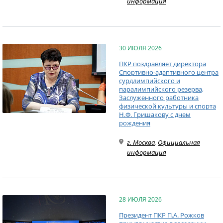
информация
30 ИЮЛЯ 2026
ПКР поздравляет директора
Спортивно-адаптивного центра
сурдлимпийского и
паралимпийского резерва,
Заслуженного работника
физической культуры и спорта
Н.Ф. Гришакову с днем
рождения
г. Москва
,
Официальная
информация
28 ИЮЛЯ 2026
Президент ПКР П.А. Рожков