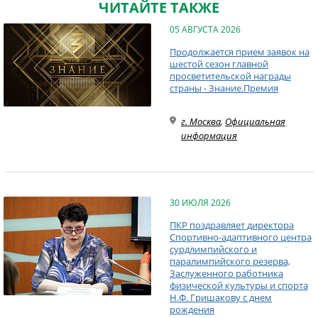
ЧИТАЙТЕ ТАКЖЕ
05 АВГУСТА 2026
Продолжается прием заявок на
шестой сезон главной
просветительской награды
страны - Знание.Премия
г. Москва
,
Официальная
информация
30 ИЮЛЯ 2026
ПКР поздравляет директора
Спортивно-адаптивного центра
сурдлимпийского и
паралимпийского резерва,
Заслуженного работника
физической культуры и спорта
Н.Ф. Гришакову с днем
рождения