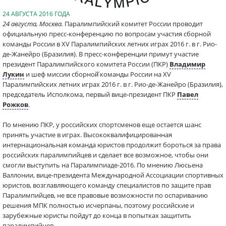
24 АВГУСТА 2016 ГОДА
24 августа, Москва.
Паралимпийский комитет России проводит
официальную пресс-конференцию по вопросам участия сборной
команды России в XV Паралимпийских летних играх 2016 г. в г. Рио-
де-Жанейро (Бразилия). В пресс-конференции примут участие
президент Паралимпийского комитета России (ПКР)
Владимир
Лукин
и шеф миссии сборной̆ команды России на XV
Паралимпийских летних играх 2016 г. в г. Рио-де-Жанейро (Бразилия),
председатель Исполкома, первый вице-президент ПКР
Павел
Рожков
.
По мнению ПКР, у российских спортсменов еще остается шанс
принять участие в играх. Высококвалифицированная
интернациональная команда юристов продолжит бороться за права
российских паралимпийцев и сделает все возможное, чтобы они
смогли выступить на Паралимпиаде-2016. По мнению Люсьена
Валлонии, вице-президента Международной Ассоциации спортивных
юристов, возглавляющего команду специалистов по защите прав
Паралимпийцев, не все правовые возможности по оспариванию
решения МПК полностью исчерпаны, поэтому российские и
зарубежные юристы пойдут до конца в попытках защитить
паралимпийцев.