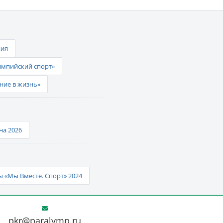
ния
импийский спорт»
ние в жизнь»
а 2026
 «Мы Вместе. Спорт» 2024
pkr@paralymp.ru