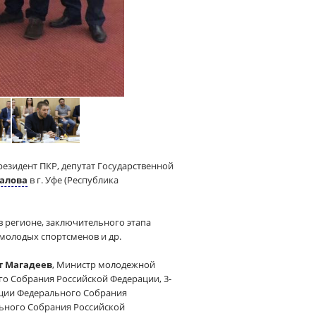
президент ПКР, депутат Государственной
алова
в г. Уфе (Республика
в регионе, заключительного этапа
 молодых спортсменов и др.
т Магадеев
, Министр молодежной
го Собрания Российской Федерации, 3-
ации Федерального Собрания
льного Собрания Российской