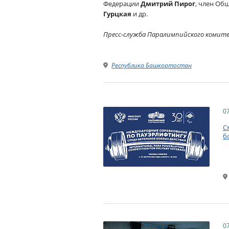
Федерации
Дмитрий Пиро
г
, член Об
Гурцкая
и др.
Пресс-служба Паралимпийского комит
Республика Башкортостан
0
С
б
0