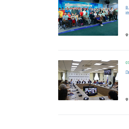
В
и
0
П