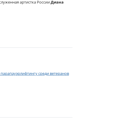
служенная артистка России
Диана
парапауэрлифтингу среди ветеранов