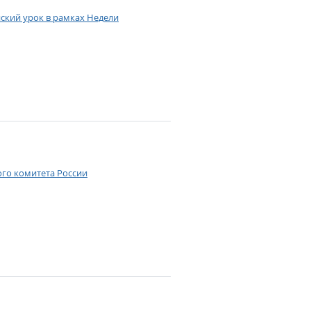
ский урок в рамках Недели
ого комитета России