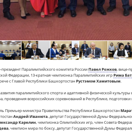
е-президент Паралимпийского комитета России
Павел Рожков
, вице-
кой Федерации, 13-кратная чемпионка Паралимпийских игр
Рима Бат
трече с Главой Республики Башкортостан
Рустэмом Хамитовым
.
развития паралимпийского спорта и адаптивной физической культуры 
а, проведения всероссийских соревнований в Республике, подготовки
тель Премьер-министра Правительства Республики Башкортостан
Мара
ртостан
Андрей Иванюта
, депутат Государственной Думы Федерально
лександр Карелин
, чемпионка Олимпийских игр, член Совета Федер
дева
, чемпион мира по боксу, депутат Государственной Думы Федера