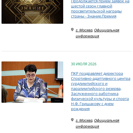
Продолжается прием заявок на
шестой сезон главной
просветительской награды
страны - Знание.Премия
г. Москва
,
Официальная
информация
30 ИЮЛЯ 2026
ПКР поздравляет директора
Спортивно-адаптивного центра
сурдлимпийского и
паралимпийского резерва,
Заслуженного работника
физической культуры и спорта
Н.Ф. Гришакову с днем
рождения
г. Москва
,
Официальная
информация