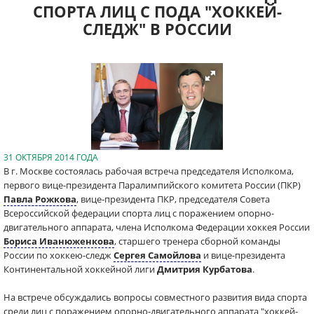
СПОРТА ЛИЦ С ПОДА "ХОККЕЙ-
СЛЕДЖ" В РОССИИ
31 ОКТЯБРЯ 2014 ГОДА
В г. Москве состоялась рабочая встреча председателя Исполкома,
первого вице-президента Паралимпийского комитета России (ПКР)
Павла Рожкова
, вице-президента ПКР, председателя Совета
Всероссийской федерации спорта лиц с поражением опорно-
двигательного аппарата, члена Исполкома Федерации хоккея России
Бориса Иванюженкова
, старшего тренера сборной команды
России по хоккею-следж
Сергея Самойлова
и вице-президента
Континентальной хоккейной лиги
Дмитрия Курбатова
.
На встрече обсуждались вопросы совместного развития вида спорта
среди лиц с поражением опорно-двигательного аппарата "хоккей-