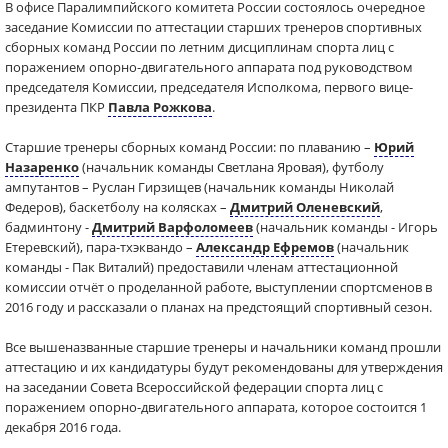
В офисе Паралимпийского комитета России состоялось очередное
заседание Комиссии по аттестации старших тренеров спортивных
сборных команд России по летним дисциплинам спорта лиц с
поражением опорно-двигательного аппарата под руководством
председателя Комиссии, председателя Исполкома, первого вице-
президента ПКР
Павла Рожкова
.
Старшие тренеры сборных команд России: по плаванию –
Юрий
Назаренко
(начальник команды Светлана Яровая), футболу
ампутантов – Руслан Гирзищев (начальник команды Николай
Федеров), баскетболу на колясках –
Дмитрий Оленевский
,
бадминтону -
Дмитрий Варфоломеев
(начальник команды - Игорь
Етеревский), пара-тхэквандо –
Александр Ефремов
(начальник
команды - Пак Виталий) предоставили членам аттестационной
комиссии отчёт о проделанной работе, выступлении спортсменов в
2016 году и рассказали о планах на предстоящий спортивный сезон.
Все вышеназванные старшие тренеры и начальники команд прошли
аттестацию и их кандидатуры будут рекомендованы для утверждения
на заседании Совета Всероссийской федерации спорта лиц с
поражением опорно-двигательного аппарата, которое состоится 1
декабря 2016 года.