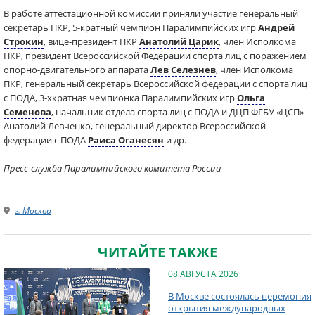
В работе аттестационной комиссии приняли участие генеральный
секретарь ПКР, 5-кратный чемпион Паралимпийских игр
Андрей
Строкин
, вице-президент ПКР
Анатолий Царик
, член Исполкома
ПКР, президент Всероссийской Федерации спорта лиц с поражением
опорно-двигательного аппарата
Лев Селезнев
, член Исполкома
ПКР, генеральный секретарь Всероссийской федерации с спорта лиц
с ПОДА, 3-хкратная чемпионка Паралимпийских игр
Ольга
Семенова
, начальник отдела спорта лиц с ПОДА и ДЦП ФГБУ «ЦСП»
Анатолий Левченко, генеральный директор Всероссийской
федерации с ПОДА
Раиса Оганесян
и др.
Пресс-служба Паралимпийского комитета России
г. Москва
ЧИТАЙТЕ ТАКЖЕ
08 АВГУСТА 2026
В Москве состоялась церемония
открытия международных