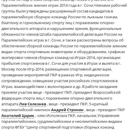
Паралимпийских зимних играх 2014 года в г. Сочи.Членами рабочей
группы были утверждены расширенный состав кандидатов в
паралимпийскую сборную команду России по лыжным гонкам,
биатлону и горнолыжному спорту лиц с поражением опорно-
двигательного аппарата и нарушением зрения, функциональные
обязанности членов Штаба паралимпийской делегации России на
Паралимпийских играх в г. Сочи, а также рассмотрены вопросы об
обеспечении сборной команды России по паралимпийским зимним
видам спорта спортивным инвентарем и оборудованием, графиках
экипировки членов сборных команд на Играх-2014, организации
прибытия спортсменов в г. Сочи для участия в Играх и вылета в г.
Москву после Игр-2014, размещении спортивной делегации,
проведении мероприятий ПКР в рамках Игр, медицинском
сопровождении, освещении участия российских спортсменов в
Играх, взаимодействии с волонтерами и др. В работе заседания
приняли участие вице - президент ПКР, президент Всероссийской
федерации спорта лиц с поражением опорно-двигательного
аппарата
Лев Селезнев
, вице - президент ПКР, 5-кратный
паралимпийский чемпион
Андрей Строкин
, вице - президент ПКР
Анатолий Царик
, член Исполкома ПКР, начальник Управления
паралимпийскими, сурдлимпийскими и неолимпийскими видами
спорта ФГБУ "Центр спортивной подготовки сборных команд