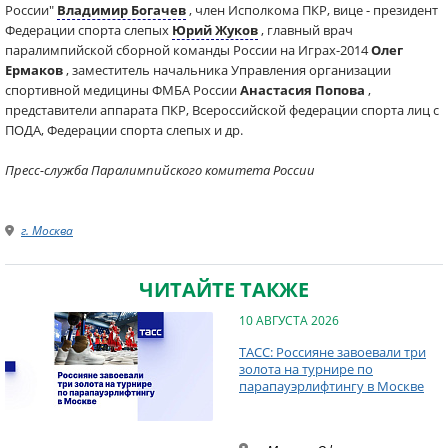
России"
Владимир Богачев
, член Исполкома ПКР, вице - президент
Федерации спорта слепых
Юрий Жуков
, главный врач
паралимпийской сборной команды России на Играх-2014
Олег
Ермаков
, заместитель начальника Управления организации
спортивной медицины ФМБА России
Анастасия Попова
,
представители аппарата ПКР, Всероссийской федерации спорта лиц с
ПОДА, Федерации спорта слепых и др.
Пресс-служба Паралимпийского комитета России
г. Москва
ЧИТАЙТЕ ТАКЖЕ
10 АВГУСТА 2026
ТАСС: Россияне завоевали три
золота на турнире по
парапауэрлифтингу в Москве