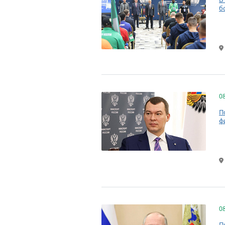
б
0
П
ф
0
П