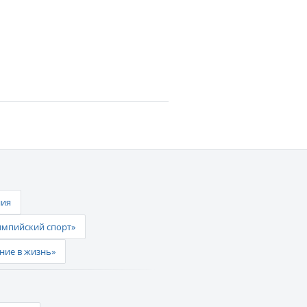
ния
импийский спорт»
ние в жизнь»