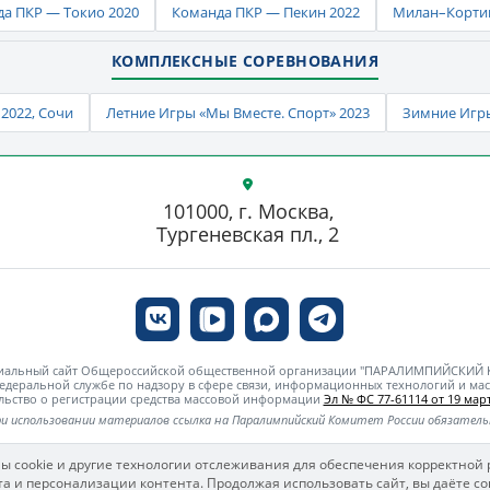
а ПКР — Токио 2020
Команда ПКР — Пекин 2022
Милан–Кортин
КОМПЛЕКСНЫЕ СОРЕВНОВАНИЯ
2022, Сочи
Летние Игры «Мы Вместе. Спорт» 2023
Зимние Игры
101000, г. Москва,
Тургеневская пл., 2
циальный сайт Общероссийской общественной организации "ПАРАЛИМПИЙСКИЙ
едеральной службе по надзору в сфере связи, информационных технологий и м
льство о регистрации средства массовой информации
Эл № ФС 77-61114 от 19 март
и использовании материалов ссылка на Паралимпийский Комитет России обязател
ы cookie и другие технологии отслеживания для обеспечения корректной 
а и персонализации контента. Продолжая использовать сайт, вы даёте со