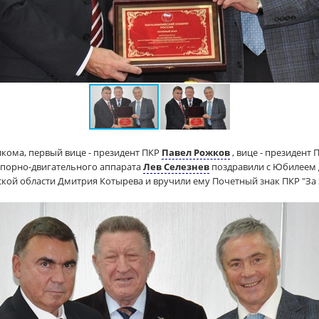
лкома, первый вице - президент ПКР
Павел Рожков
, вице - президент
опорно-двигательного аппарата
Лев Селезнев
поздравили с Юбилеем 
кой области Дмитрия Котырева и вручили ему Почетный знак ПКР "За 