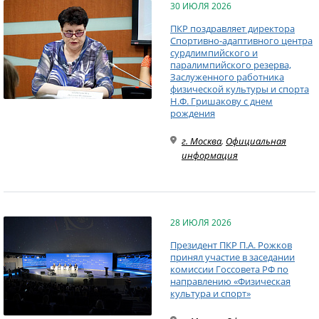
30 ИЮЛЯ 2026
ПКР поздравляет директора
Спортивно-адаптивного центра
сурдлимпийского и
паралимпийского резерва,
Заслуженного работника
физической культуры и спорта
Н.Ф. Гришакову с днем
рождения
г. Москва
,
Официальная
информация
28 ИЮЛЯ 2026
Президент ПКР П.А. Рожков
принял участие в заседании
комиссии Госсовета РФ по
направлению «Физическая
культура и спорт»