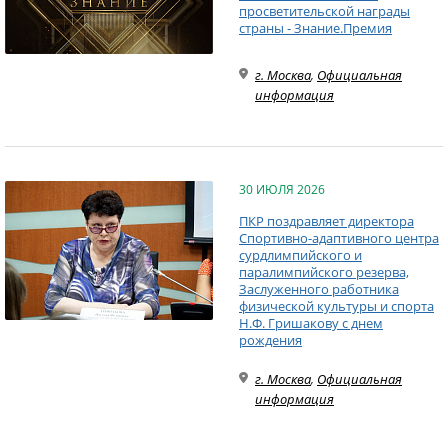
просветительской награды
страны - Знание.Премия
г. Москва
,
Официальная
информация
30 ИЮЛЯ 2026
ПКР поздравляет директора
Спортивно-адаптивного центра
сурдлимпийского и
паралимпийского резерва,
Заслуженного работника
физической культуры и спорта
Н.Ф. Гришакову с днем
рождения
г. Москва
,
Официальная
информация