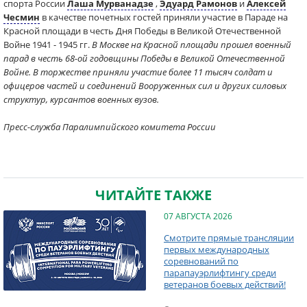
спорта России
Лаша Мурванадзе
,
Эдуард Рамонов
и
Алексей
Чесмин
в качестве почетных гостей приняли участие в Параде на
Красной площади в честь Дня Победы в Великой Отечественной
Войне 1941 - 1945 гг.
В Москве на Красной площади прошел военный
парад в честь 68-ой годовщины Победы в Великой Отечественной
Войне. В торжестве приняли участие более 11 тысяч солдат и
офицеров частей и соединений Вооруженных сил и других силовых
структур, курсантов военных вузов.
Пресс-служба Паралимпийского комитета России
ЧИТАЙТЕ ТАКЖЕ
07 АВГУСТА 2026
Смотрите прямые трансляции
первых международных
соревнований по
парапауэрлифтингу среди
ветеранов боевых действий!