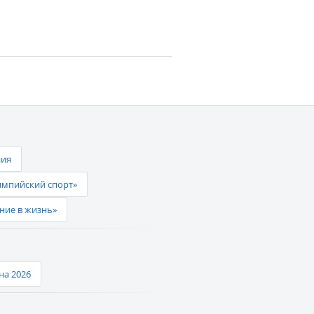
ния
импийский спорт»
ние в жизнь»
а 2026