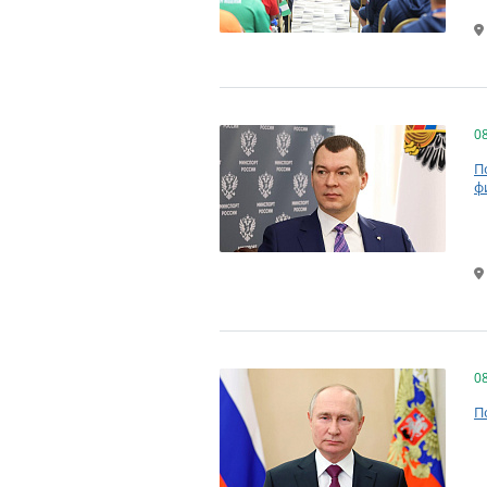
0
П
ф
0
П