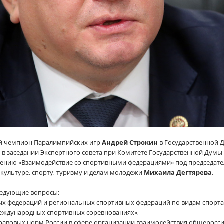
ый чемпион Паралимпийских игр
Андрей Строкин
в Государственной 
в заседании Экспертного совета при Комитете Государственной Думы 
лению «Взаимодействие со спортивными федерациями» под председате
культуре, спорту, туризму и делам молодежи
Михаила Дегтярева
.
ледующие вопросы:
ых федераций и региональных спортивных федераций по видам спорт
международных спортивных соревнованиях»,
правовых норм России в сфере организации взаимодействия общеросс