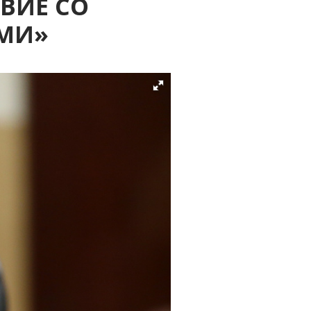
ВИЕ СО
МИ»