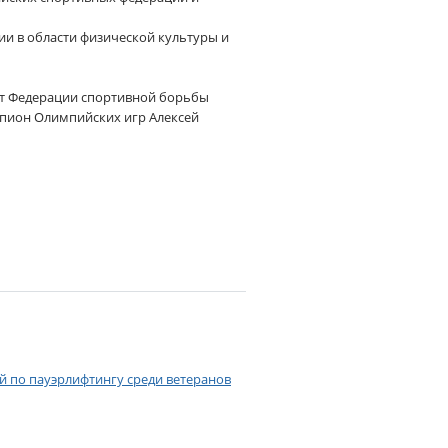
ии в области физической культуры и
ент Федерации спортивной борьбы
мпион Олимпийских игр Алексей
 по пауэрлифтингу среди ветеранов