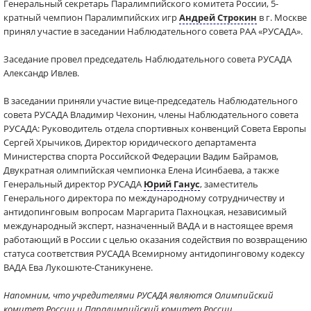
Генеральный секретарь Паралимпийского комитета России, 5-
кратный чемпион Паралимпийских игр
Андрей Строкин
в г. Москве
принял участие в заседании Наблюдательного совета РАА «РУСАДА».
Заседание провел председатель Наблюдательного совета РУСАДА
Александр Ивлев.
В заседании приняли участие вице-председатель Наблюдательного
совета РУСАДА Владимир Чехонин, члены Наблюдательного совета
РУСАДА: Руководитель отдела спортивных конвенций Совета Европы
Сергей Хрычиков, Директор юридического департамента
Министерства спорта Российской Федерации Вадим Байрамов,
Двукратная олимпийская чемпионка Елена Исинбаева, а также
Генеральный директор РУСАДА
Юрий Ганус
, заместитель
Генерального директора по международному сотрудничеству и
антидопинговым вопросам Маргарита Пахноцкая, независимый
международный эксперт, назначенный ВАДА и в настоящее время
работающий в России с целью оказания содействия по возвращению
статуса соответствия РУСАДА Всемирному антидопинговому кодексу
ВАДА Ева Лукошюте-Станикунене.
Напомним, что учредителями РУСАДА являются Олимпийский
комитет России и Паралимпийский комитет России.