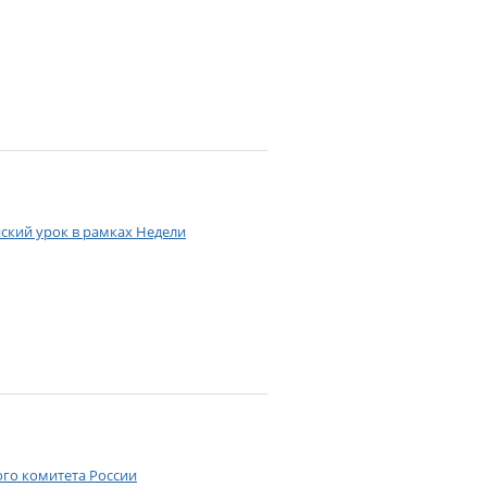
ский урок в рамках Недели
ого комитета России