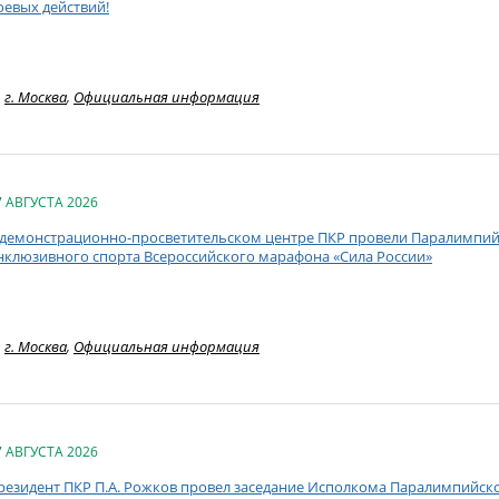
оевых действий!
г. Москва
,
Официальная информация
7 АВГУСТА 2026
 демонстрационно-просветительском центре ПКР провели Паралимпий
нклюзивного спорта Всероссийского марафона «Сила России»
г. Москва
,
Официальная информация
7 АВГУСТА 2026
резидент ПКР П.А. Рожков провел заседание Исполкома Паралимпийск