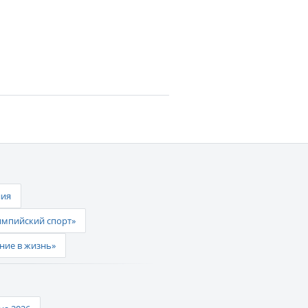
ния
импийский спорт»
ние в жизнь»