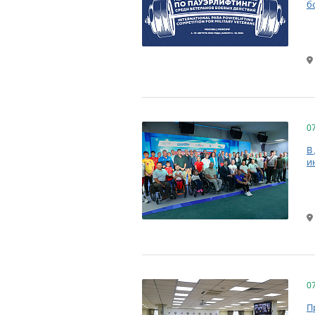
б
0
В
и
0
П