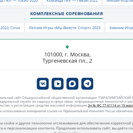
а ПКР — Токио 2020
Команда ПКР — Пекин 2022
Милан–Кортин
КОМПЛЕКСНЫЕ СОРЕВНОВАНИЯ
2022, Сочи
Летние Игры «Мы Вместе. Спорт» 2023
Зимние Игры
101000, г. Москва,
Тургеневская пл., 2
циальный сайт Общероссийской общественной организации "ПАРАЛИМПИЙСКИЙ
едеральной службе по надзору в сфере связи, информационных технологий и м
льство о регистрации средства массовой информации
Эл № ФС 77-61114 от 19 март
и использовании материалов ссылка на Паралимпийский Комитет России обязател
ы cookie и другие технологии отслеживания для обеспечения корректной 
а и персонализации контента. Продолжая использовать сайт, вы даёте со