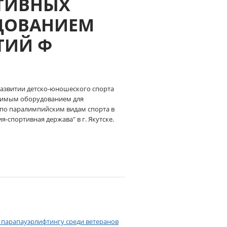
ТИВНЫХ
ДОВАНИЕМ
ТИЙ Ф
 развитии детско-юношеского спорта
димым оборудованием для
 по паралимпийским видам спорта в
-спортивная держава" в г. Якутске.
парапауэрлифтингу среди ветеранов