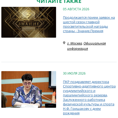
ЧИТАЙТЕ ТАКЖЕ
05 АВГУСТА 2026
Продолжается прием заявок на
шестой сезон главной
просветительской награды
страны - Знание.Премия
г. Москва
,
Официальная
информация
30 ИЮЛЯ 2026
ПКР поздравляет директора
Спортивно-адаптивного центра
сурдлимпийского и
паралимпийского резерва,
Заслуженного работника
физической культуры и спорта
Н.Ф. Гришакову с днем
рождения