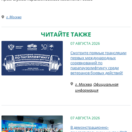
г. Москва
ЧИТАЙТЕ ТАКЖЕ
07 АВГУСТА 2026
Смотрите прямые трансляции
первых международных
соревнований по
парапауэрлифтингу среди
ветеранов боевых действий!
г. Москва
,
Официальная
информация
07 АВГУСТА 2026
В демонстрационно-