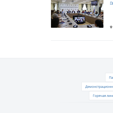
П
Па
Демонстрационно
Горячая лин