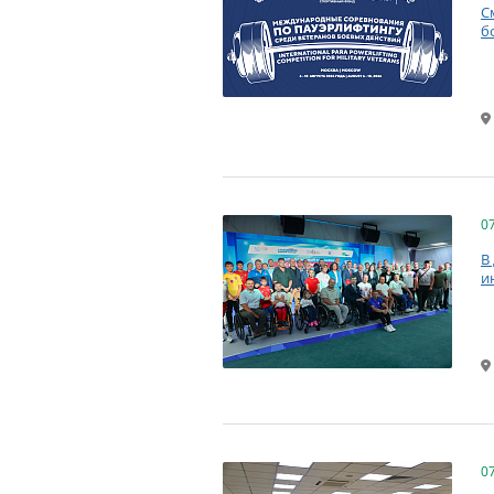
С
б
0
В
и
0