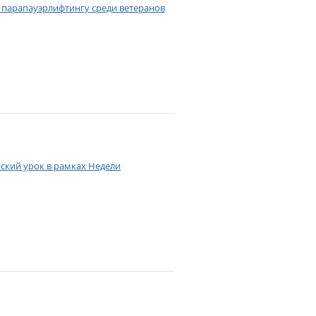
парапауэрлифтингу среди ветеранов
ский урок в рамках Недели