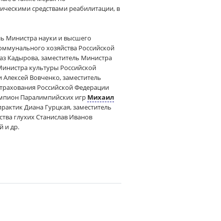
ческими средствами реабилитации, в
ль Министра науки и высшего
оммунального хозяйства Российской
аз Кадырова, заместитель Министра
 Министра культуры Российской
 Алексей Вовченко, заместитель
страхования Российской Федерации
чемпион Паралимпийских игр
Михаил
рактик Диана Гурцкая, заместитель
тва глухих Станислав Иванов
 и др.