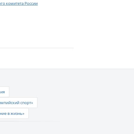
ого комитета России
ния
импийский спорт»
ние в жизнь»