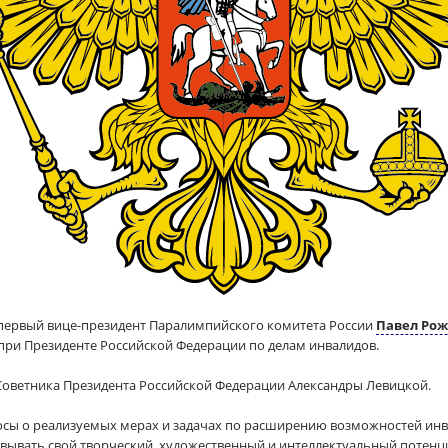
 первый вице-президент Паралимпийского комитета России
Павел Рож
 при Президенте Российской Федерации по делам инвалидов.
Советника Президента Российской Федерации Александры Левицкой.
осы о реализуемых мерах и задачах по расширению возможностей инв
вывать свой творческий, художественный и интеллектуальный потенци