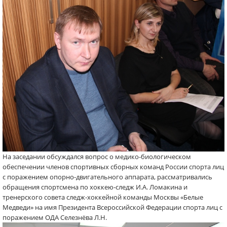
На заседании обсуждался вопрос о медико-биологическом
обеспечении членов спортивных сборных команд России спорта лиц
с поражением опорно-двигательного аппарата, рассматривались
обращения спортсмена по хоккею-следж И.А. Ломакина и
тренерского совета следж-хоккейной команды Москвы «Белые
Медведи» на имя Президента Всероссийской Федерации спорта лиц с
поражением ОДА Селезнёва Л.Н.