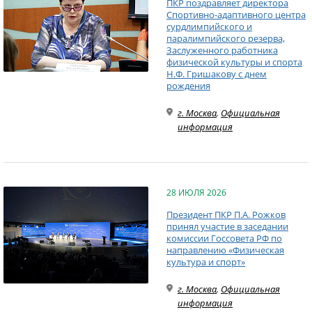
ПКР поздравляет директора
Спортивно-адаптивного центра
сурдлимпийского и
паралимпийского резерва,
Заслуженного работника
физической культуры и спорта
Н.Ф. Гришакову с днем
рождения
г. Москва
,
Официальная
информация
28 ИЮЛЯ 2026
Президент ПКР П.А. Рожков
принял участие в заседании
комиссии Госсовета РФ по
направлению «Физическая
культура и спорт»
г. Москва
,
Официальная
информация