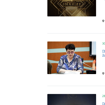
3
П
З
2
П