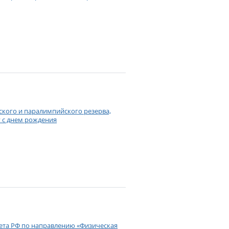
ского и паралимпийского резерва,
 с днем рождения
вета РФ по направлению «Физическая