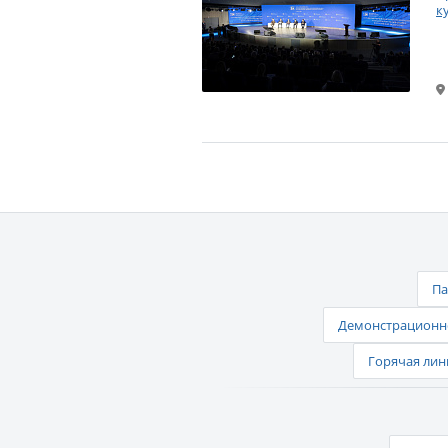
к
Па
Демонстрационно
Горячая лин