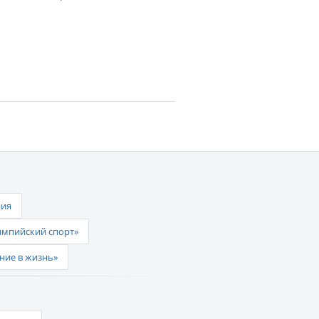
ния
импийский спорт»
ние в жизнь»