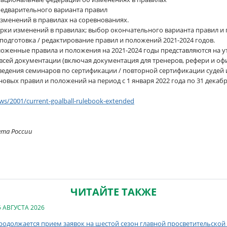
предварительного варианта правил
 изменений в правилах на соревнованиях.
оверки изменений в правилах; выбор окончательного варианта правил 
 подготовка / редактирование правил и положений 2021-2024 годов.
дложенные правила и положения на 2021-2024 годы представляются на
е всей документации (включая документация для тренеров, рефери и о
роведения семинаров по сертификации / повторной сертификации судей
у новых правил и положений на период с 1 января 2022 года по 31 декабр
ws/2001/current-goalball-rulebook-extended
ета России
ЧИТАЙТЕ ТАКЖЕ
5 АВГУСТА 2026
родолжается прием заявок на шестой сезон главной просветительской