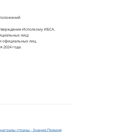
и положений
 утверждение Исполкому ИБСА.
фициальных лиц)
 и официальных лиц.
я 2024 года.
 награды страны - Знание.Премия