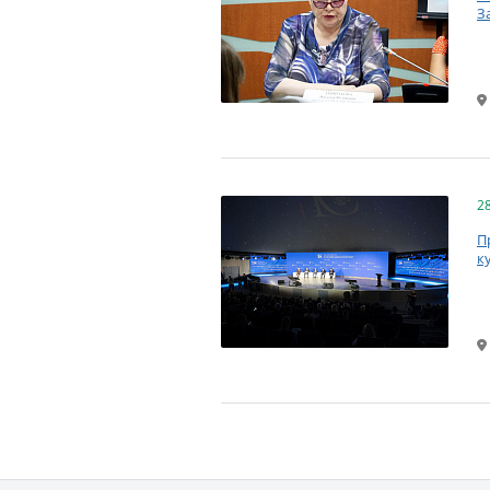
З
2
П
к