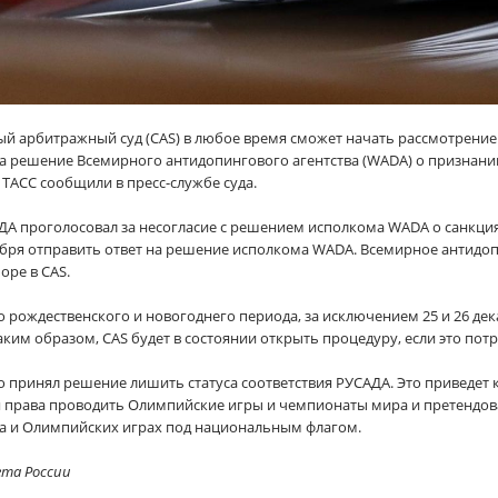
ный арбитражный суд (CAS) в любое время сможет начать рассмотрение
на решение Всемирного антидопингового агентства (WADA) о признан
ТАСС сообщили в пресс-службе суда.
ДА проголосовал за несогласие с решением исполкома WADA о санкция
бря отправить ответ на решение исполкома WADA. Всемирное антидоп
оре в CAS.
о рождественского и новогоднего периода, за исключением 25 и 26 декаб
 Таким образом, CAS будет в состоянии открыть процедуру, если это пот
 принял решение лишить статуса соответствия РУСАДА. Это приведет 
ся права проводить Олимпийские игры и чемпионаты мира и претендова
ра и Олимпийских играх под национальным флагом.
ета России