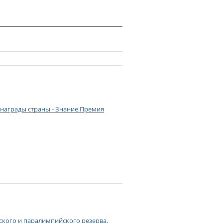
 награды страны - Знание.Премия
ского и паралимпийского резерва,