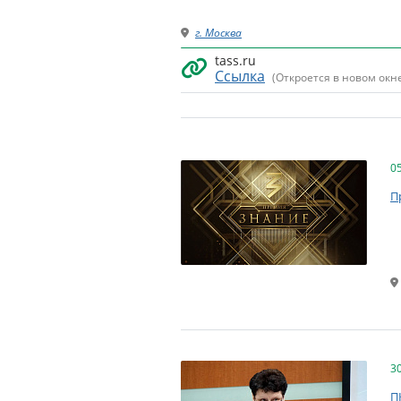
г. Москва
tass.ru
Ссылка
(Откроется в новом окн
0
П
3
П