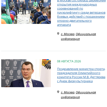
В Москве состоялась церемония
открытия международных
соревнований по
пауэрлифтингу среди ветеранов
боевых действий с поражением
опорно-двигательного
аппарата
г. Москва
,
Официальная
информация
08 АВГУСТА 2026
Поздравление министра спорта,
председателя Олимпийского
комитета России М.В. Дегтярева
с Днем физкультурника
г. Москва
,
Официальная
информация