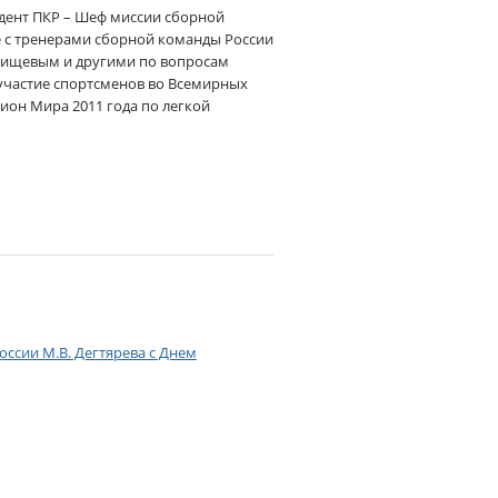
идент ПКР – Шеф миссии сборной
е с тренерами сборной команды России
Ржищевым и другими по вопросам
 участие спортсменов во Всемирных
пион Мира 2011 года по легкой
ссии М.В. Дегтярева с Днем