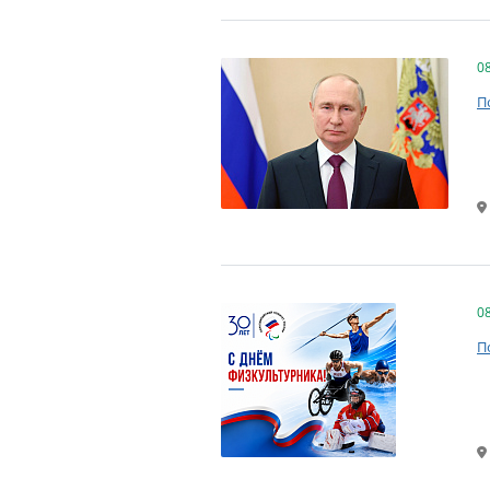
0
П
0
П