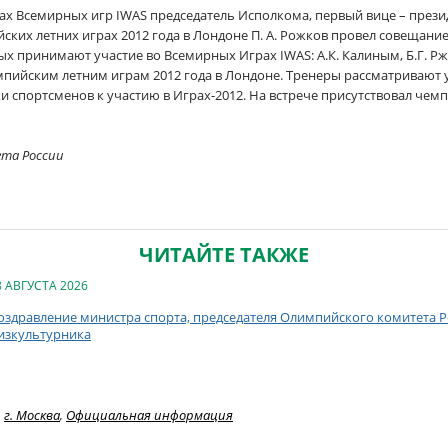
мках Всемирных игр IWAS председатель Исполкома, первый вице – през
ских летних играх 2012 года в Лондоне П. А. Рожков провел совещани
рых принимают участие во Всемирных Играх IWAS: А.К. Калиным, Б.Г. 
мпийским летним играм 2012 года в Лондоне. Тренеры рассматривают
и спортсменов к участию в Играх-2012. На встрече присутствовал чем
ета России
ЧИТАЙТЕ ТАКЖЕ
8 АВГУСТА 2026
оздравление министра спорта, председателя Олимпийского комитета Ро
изкультурника
г. Москва
,
Официальная информация