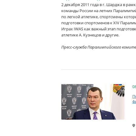
2 декабря 2011 года в г. Шарджа в ра
команды России на летних Паралимпий
по легкой атлетике, спортсмены кото
подготовки спортсменов к XIV Парали
Играх IWAS как важный этап подготовк
атлетике А. Кузнецов и другие.
Пресс-служба Паралимпийского комит
0
П
ф